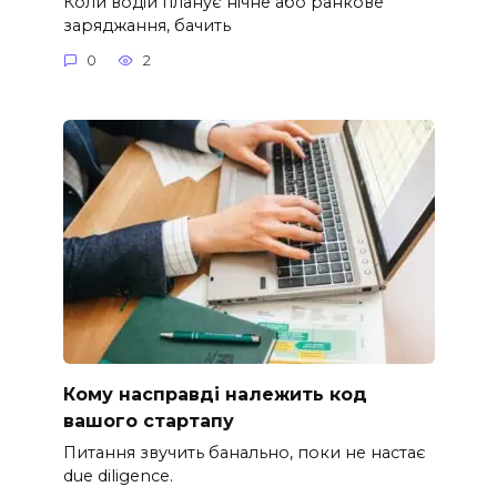
Коли водій планує нічне або ранкове
заряджання, бачить
0
2
Кому насправді належить код
вашого стартапу
Питання звучить банально, поки не настає
due diligence.