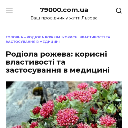
Перейти
79000.com.ua
до
вмісту
Ваш провідник у житті Львова
ГОЛОВНА
»
РОДІОЛА РОЖЕВА: КОРИСНІ ВЛАСТИВОСТІ ТА
ЗАСТОСУВАННЯ В МЕДИЦИНІ
Родіола рожева: корисні
властивості та
застосування в медицині