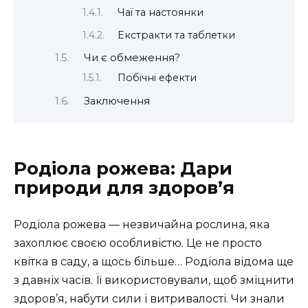
Чаї та настоянки
Екстракти та таблетки
Чи є обмеження?
Побічні ефекти
Заключення
Родіола рожева: Дари
природи для здоров’я
Родіола рожева — незвичайна рослина, яка
захоплює своєю особливістю. Це не просто
квітка в саду, а щось більше… Родіола відома ще
з давніх часів. Її використовували, щоб зміцнити
здоров’я, набути сили і витривалості. Чи знали