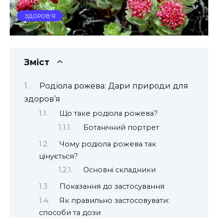
ЗДОРОВ'Я
Зміст
Родіола рожева: Дари природи для
здоров’я
Що таке родіола рожева?
Ботанічний портрет
Чому родіола рожева так
цінується?
Основні складники
Показання до застосування
Як правильно застосовувати:
способи та дози