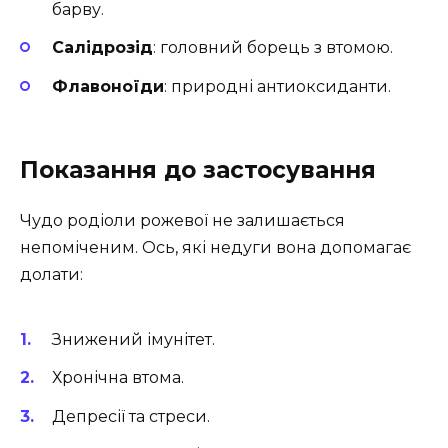
барву.
Салідрозід
: головний борець з втомою.
Флавоноїди
: природні антиоксиданти.
Показання до застосування
Чудо родіоли рожевої не залишається
непоміченим. Ось, які недуги вона допомагає
долати:
Знижений імунітет.
Хронічна втома.
Депресії та стреси.