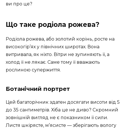
ви про це?
Що таке родіола рожева?
Родіола рожева, або золотий корінь, росте на
високогір’ях у північних широтах. Вона
витривала, як ніхто. Вітри не зупиняють її, а
холод її не лякає. Саме тому її вважають
рослиною супержиття.
Ботанічний портрет
Цей багаторічник здатен досягати висоти від 5
до 35 сантиметрів. Хіба це не диво? Скромний
зовнішній вигляд не є показником її сили.
Листя шкірясте, м’ясисте — зберігають вологу