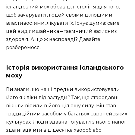
ісландський мох обрав цілі століття для того,
щоб зачарувати людей своїми цілющими
властивостями, лікувати їх. Існує думка: саме
цей вид лишайника – таємничий захисник
здоров’я. А що ж насправді? Давайте
розберемося.
Історія використання ісландського
моху
Ви знали, що наші предки використовували
його як ліки від застуди? Так, ще стародавні
вікінги вірили в його цілющу силу. Він став
традиційним засобом у багатьох європейських
культурах. Люди здавна готували з нього напої,
здатні зцілити від десятка хвороб або