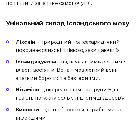
поліпшити загальне самопочуття.
Унікальний склад ісландського моху
Ліхенін
– природний полісахарид, який
покриває слизові плівкою, захищаючи їх.
Ісландацукоза
– наділяє антимікробними
властивостями. Вона – мов легкий воїн,
здатний боротися з бактериями.
Вітаміни
– джерело вітамінів групи В, що
грають потужну роль у підтримці здоров’я.
Кислоти
– здатні боротися з грибками та
інфекціями.