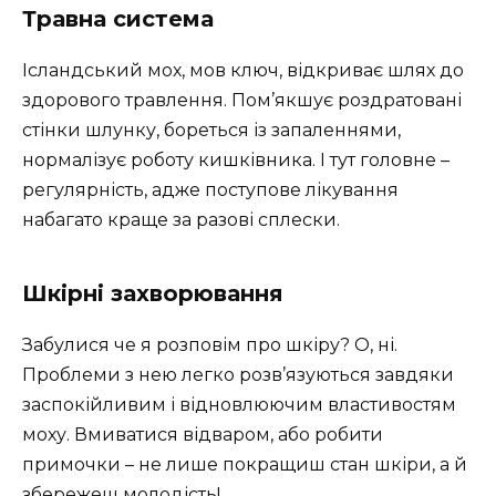
Травна система
Ісландський мох, мов ключ, відкриває шлях до
здорового травлення. Пом’якшує роздратовані
стінки шлунку, бореться із запаленнями,
нормалізує роботу кишківника. І тут головне –
регулярність, адже поступове лікування
набагато краще за разові сплески.
Шкірні захворювання
Забулися че я розповім про шкіру? О, ні.
Проблеми з нею легко розв’язуються завдяки
заспокійливим і відновлюючим властивостям
моху. Вмиватися відваром, або робити
примочки – не лише покращиш стан шкіри, а й
збережеш молодість!