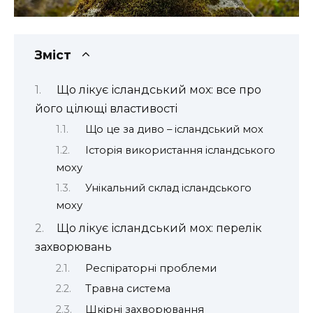
Зміст
Що лікує ісландський мох: все про
його цілющі властивості
Що це за диво – ісландський мох
Історія використання ісландського
моху
Унікальний склад ісландського
моху
Що лікує ісландський мох: перелік
захворювань
Респіраторні проблеми
Травна система
Шкірні захворювання