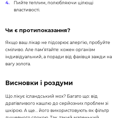
Пийте теплим, полюбляючи цілющі
властивості.
Чи є протипоказання?
Якщо ваш лікар не підозрює алергію, пробуйте
сміливо. Але пам’ятайте: кожен організм
індивідуальний, а поради від фахівця зажди на
вагу золота.
Висновки і роздуми
Що лікує ісландський мох? Багато що: від
дратівливого кашлю до серйозних проблем зі
шкірою. А ще… його використовують як фільтр
душевного спокою. Так, такий маленький