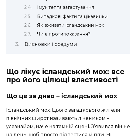
Імунітет та загартування
Випадкові факти та цікавинки
Як вживати ісландський мох
Чи є протипоказання?
Висновки і роздуми
Що лікує ісландський мох: все
про його цілющі властивості
Що це за диво – ісландський мох
Ісландський мох. Цього загадкового жителя
північних широт називають лічеником –
усезнайом, наче на темній сцені. З’явився він не
на день, щоб просто підвестися й піти. Ні,