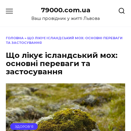
Перейти
79000.com.ua
до
вмісту
Ваш провідник у житті Львова
ГОЛОВНА
»
ЩО ЛІКУЄ ІСЛАНДСЬКИЙ МОХ: ОСНОВНІ ПЕРЕВАГИ
ТА ЗАСТОСУВАННЯ
Що лікує ісландський мох:
основні переваги та
застосування
ЗДОРОВ'Я