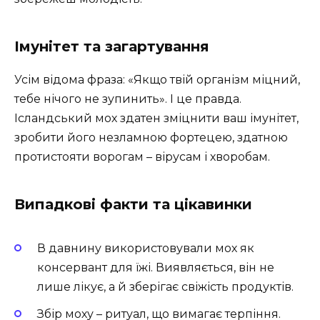
Імунітет та загартування
Усім відома фраза: «Якщо твій організм міцний,
тебе нічого не зупинить». І це правда.
Ісландський мох здатен зміцнити ваш імунітет,
зробити його незламною фортецею, здатною
протистояти ворогам – вірусам і хворобам.
Випадкові факти та цікавинки
В давнину використовували мох як
консервант для їжі. Виявляється, він не
лише лікує, а й зберігає свіжість продуктів.
Збір моху – ритуал, що вимагає терпіння.