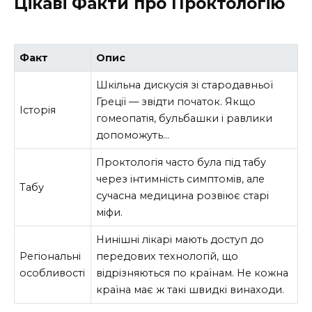
Цікаві Факти про Проктологію
Факт
Опис
Шкільна дискусія зі стародавньої
Греції — звідти початок. Якщо
Історія
гомеопатія, бульбашки і равлики
допоможуть…
Проктологія часто була під табу
через інтимність симптомів, але
Табу
сучасна медицина розвіює старі
міфи.
Нинішні лікарі мають доступ до
Регіональні
передових технологій, що
особливості
відрізняються по країнам. Не кожна
країна має ж такі швидкі винаходи.