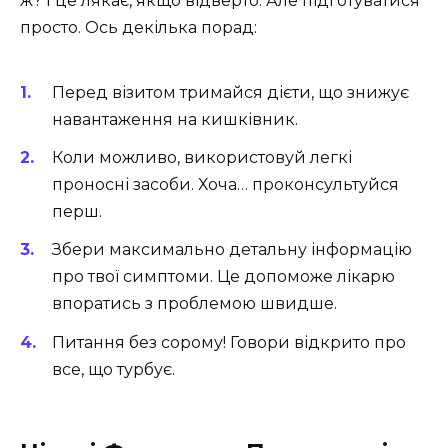
ж? І це лякає, якщо відверто. Але підготуватися
просто. Ось декілька порад:
Перед візитом тримайся дієти, що знижує
навантаження на кишківник.
Коли можливо, використовуй легкі
проносні засоби. Хоча… проконсультуйся
перш.
Збери максимально детальну інформацію
про твої симптоми. Це допоможе лікарю
впоратись з проблемою швидше.
Питання без сорому! Говори відкрито про
все, що турбує.