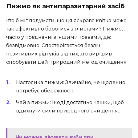
Пижмо як антипаразитарний засіб
Кто б міг подумати, що ця яскрава квітка може
так ефективно боротися з глистами? Пижмо,
часто у поєднанні з іншими травами, діє
безвідмовно. Спостерігається безліч
позитивних відгуків від тих, хто вирішив
спробувати цей природний метод очищення.
Настоянка пижми: Звичайно, не щоденно,
потребує обережності.
Чай з пижми: Іноді достатньо чашки, щоб
вдихнути сили природного очищення…
Чи можна лікувати зуби при