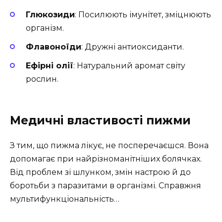
Глюкозиди
: Посилюють імунітет, зміцнюють
організм.
Флавоноїди
: Дружні антиоксиданти.
Ефірні олії
: Натуральний аромат світу
рослин.
Медичні властивості пижми
З тим, що пижма лікує, не посперечаєшся. Вона
допомагає при найрізноманітніших болячках.
Від проблем зі шлунком, змін настрою й до
боротьби з паразитами в організмі. Справжня
мультифункціональність…