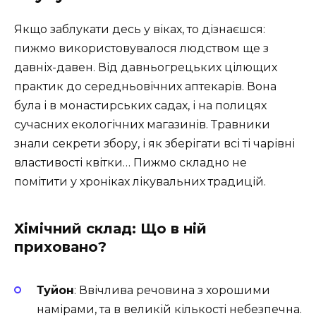
Якщо заблукати десь у віках, то дізнаєшся:
пижмо використовувалося людством ще з
давніх-давен. Від давньогрецьких цілющих
практик до середньовічних аптекарів. Вона
була і в монастирських садах, і на полицях
сучасних екологічних магазинів. Травники
знали секрети збору, і як зберігати всі ті чарівні
властивості квітки… Пижмо складно не
помітити у хроніках лікувальних традицій.
Хімічний склад: Що в ній
приховано?
Туйон
: Ввічлива речовина з хорошими
намірами, та в великій кількості небезпечна.