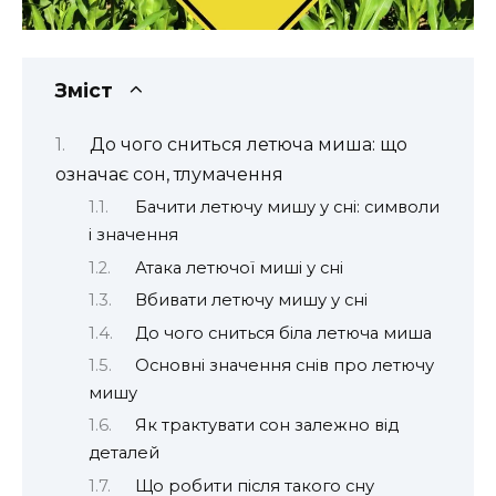
Зміст
До чого сниться летюча миша: що
означає сон, тлумачення
Бачити летючу мишу у сні: символи
і значення
Атака летючої миші у сні
Вбивати летючу мишу у сні
До чого сниться біла летюча миша
Основні значення снів про летючу
мишу
Як трактувати сон залежно від
деталей
Що робити після такого сну