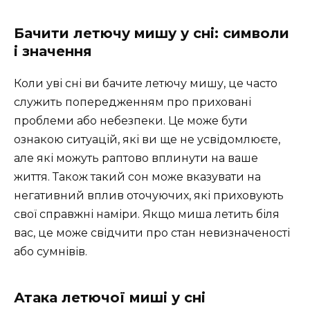
Бачити летючу мишу у сні: символи
і значення
Коли уві сні ви бачите летючу мишу, це часто
служить попередженням про приховані
проблеми або небезпеки. Це може бути
ознакою ситуацій, які ви ще не усвідомлюєте,
але які можуть раптово вплинути на ваше
життя. Також такий сон може вказувати на
негативний вплив оточуючих, які приховують
свої справжні наміри. Якщо миша летить біля
вас, це може свідчити про стан невизначеності
або сумнівів.
Атака летючої миші у сні