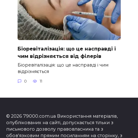
Біоревіталізація: що це насправді і
чим відрізняється від філерів
Біоревіталізація: що це насправді і чим
відрізняється
0
11
© 2026 79000.com.ua Використання матеріалів,
опублікованих на сайті, допускається тільки з
письмового дозволу правовласника та з
обов'язковим прямим посиланням на сторінку, з