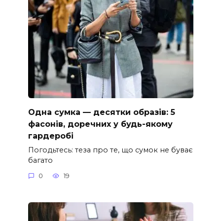
Одна сумка — десятки образів: 5
фасонів, доречних у будь-якому
гардеробі
Погодьтесь: теза про те, що сумок не буває
багато
0
19