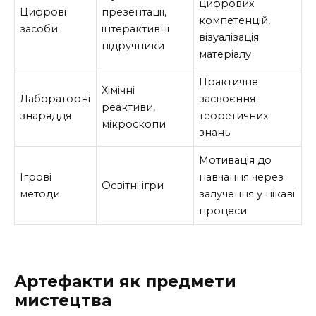
цифрових
Цифрові
презентації,
компетенцій,
засоби
інтерактивні
візуалізація
підручники
матеріалу
Практичне
Хімічні
Лабораторні
засвоєння
реактиви,
знаряддя
теоретичних
мікроскопи
знань
Мотивація до
Ігрові
навчання через
Освітні ігри
методи
залучення у цікаві
процеси
Артефакти як предмети
мистецтва