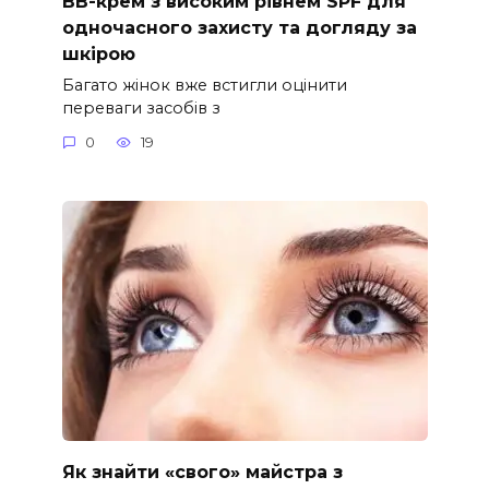
ВВ-крем з високим рівнем SPF для
одночасного захисту та догляду за
шкірою
Багато жінок вже встигли оцінити
переваги засобів з
0
19
Як знайти «свого» майстра з