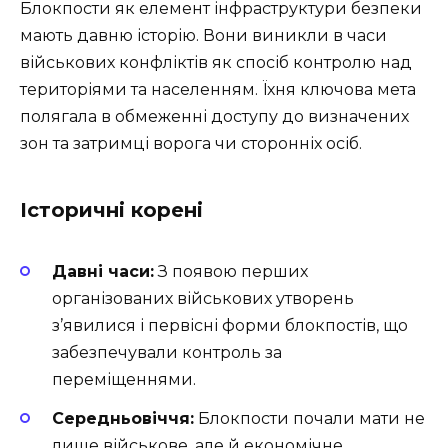
Блокпости як елемент інфраструктури безпеки
мають давню історію. Вони виникли в часи
військових конфліктів як спосіб контролю над
територіями та населенням. Їхня ключова мета
полягала в обмеженні доступу до визначених
зон та затримці ворога чи сторонніх осіб.
Історичні корені
Давні часи:
З появою перших
організованих військових утворень
з’явилися і первісні форми блокпостів, що
забезпечували контроль за
переміщеннями.
Середньовіччя:
Блокпости почали мати не
лише військове, але й економічне