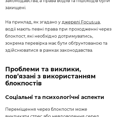
законодавства, а права водіїв та пішоходів були
захищені.
На приклад, як згадано у
джерелі Focus.ua
,
водії мають певні права при проходженні через
блокпост, які необхідно дотримуватись,
зокрема перевірка має бути обґрунтованою та
здійснюватися в рамках законодавства.
Проблеми та виклики,
пов’язані з використанням
блокпостів
Соціальні та психологічні аспекти
Переміщення через блокпости може
викликати стрес або невдоволення серед