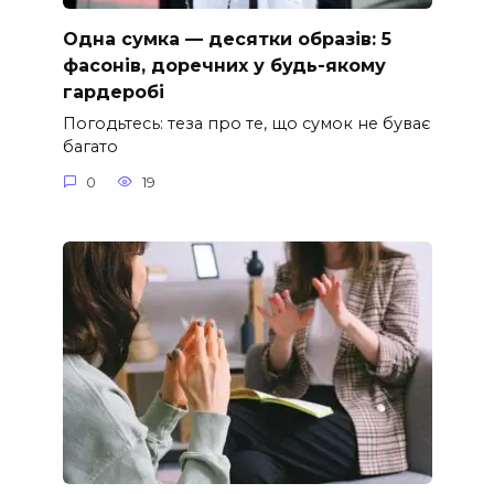
Одна сумка — десятки образів: 5
фасонів, доречних у будь-якому
гардеробі
Погодьтесь: теза про те, що сумок не буває
багато
0
19