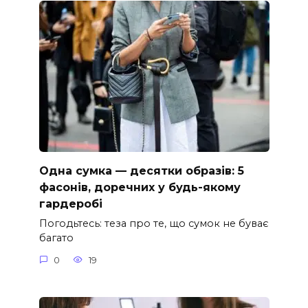
Одна сумка — десятки образів: 5
фасонів, доречних у будь-якому
гардеробі
Погодьтесь: теза про те, що сумок не буває
багато
0
19