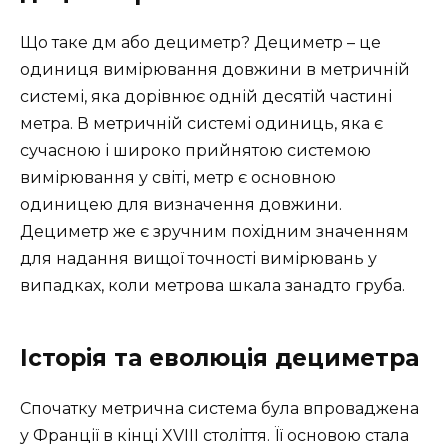
Що таке дм або дециметр? Дециметр – це
одиниця вимірювання довжини в метричній
системі, яка дорівнює одній десятій частині
метра. В метричній системі одиниць, яка є
сучасною і широко прийнятою системою
вимірювання у світі, метр є основною
одиницею для визначення довжини.
Дециметр же є зручним похідним значенням
для надання вищої точності вимірювань у
випадках, коли метрова шкала занадто груба.
Історія та еволюція дециметра
Спочатку метрична система була впроваджена
у Франції в кінці XVIII століття. Її основою стала