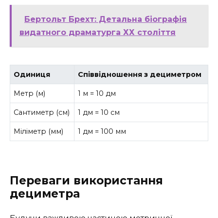
Бертольт Брехт: Детальна біографія
видатного драматурга ХХ століття
Одиниця
Співвідношення з дециметром
Метр (м)
1 м = 10 дм
Сантиметр (см)
1 дм = 10 см
Міліметр (мм)
1 дм = 100 мм
Переваги використання
дециметра