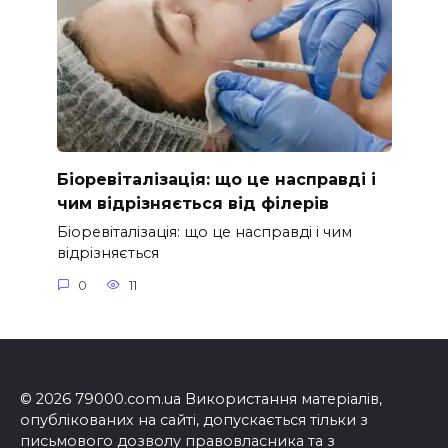
Біоревіталізація: що це насправді і
чим відрізняється від філерів
Біоревіталізація: що це насправді і чим
відрізняється
0
11
© 2026 79000.com.ua Використання матеріалів,
опублікованих на сайті, допускається тільки з
письмового дозволу правовласника та з