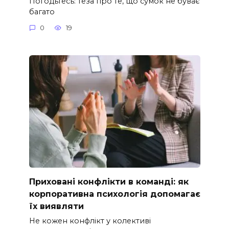
Погодьтесь: теза про те, що сумок не буває
багато
0
19
Приховані конфлікти в команді: як
корпоративна психологія допомагає
їх виявляти
Не кожен конфлікт у колективі