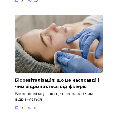
0
32
Біоревіталізація: що це насправді і
чим відрізняється від філерів
Біоревіталізація: що це насправді і чим
відрізняється
0
11