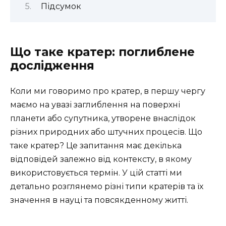
Підсумок
Що таке кратер: поглиблене
дослідження
Коли ми говоримо про кратер, в першу чергу
маємо на увазі заглиблення на поверхні
планети або супутника, утворене внаслідок
різних природних або штучних процесів. Що
таке кратер? Це запитання має декілька
відповідей залежно від контексту, в якому
використовується термін. У цій статті ми
детально розглянемо різні типи кратерів та їх
значення в науці та повсякденному житті.