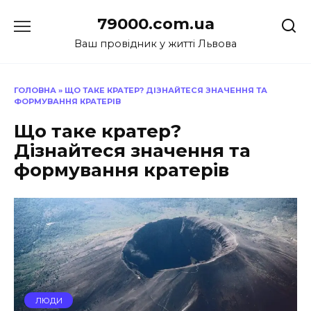
Перейти
79000.com.ua
до
вмісту
Ваш провідник у житті Львова
ГОЛОВНА
»
ЩО ТАКЕ КРАТЕР? ДІЗНАЙТЕСЯ ЗНАЧЕННЯ ТА
ФОРМУВАННЯ КРАТЕРІВ
Що таке кратер?
Дізнайтеся значення та
формування кратерів
ЛЮДИ