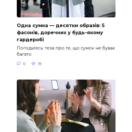
Одна сумка — десятки образів: 5
фасонів, доречних у будь-якому
гардеробі
Погодьтесь: теза про те, що сумок не буває
багато
0
19