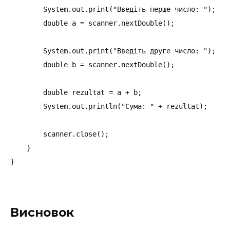
        System.out.print("Введіть перше число: ");

        double a = scanner.nextDouble();

        System.out.print("Введіть друге число: ");

        double b = scanner.nextDouble();

        double rezultat = a + b;

        System.out.println("Сума: " + rezultat);

        scanner.close();

    }

Висновок