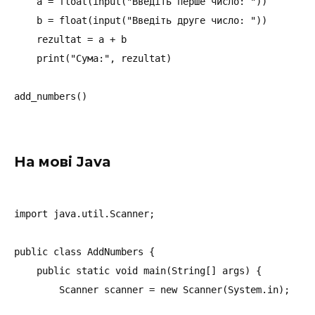
    a = float(input("Введіть перше число: "))

    b = float(input("Введіть друге число: "))

    rezultat = a + b

    print("Сума:", rezultat)

На мові Java
import java.util.Scanner;

public class AddNumbers {

    public static void main(String[] args) {

        Scanner scanner = new Scanner(System.in);
