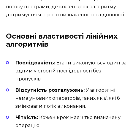
потоку програми, де кожен крок алгоритму
дотримується строго визначеної послідовності.
Основні властивості лінійних
алгоритмів
Послідовність:
Етапи виконуються один за
одним у строгій послідовності без
пропусків.
Відсутність розгалужень:
У алгоритмі
нема умовних операторів, таких як
if
, які б
змінювали потік виконання.
Чіткість:
Кожен крок має чітко визначену
операцію.