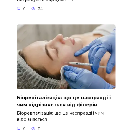
0
34
Біоревіталізація: що це насправді і
чим відрізняється від філерів
Біоревіталізація: що це насправді і чим
відрізняється
0
11