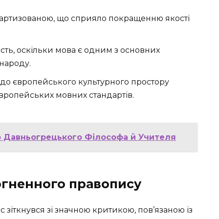
ндартизованою, що сприяло покращенню якості
сть, оскільки мова є одним з основних
 народу.
 до європейського культурного простору
ропейських мовних стандартів.
о Давньогрецького Філософа й Учителя
огненного правопису
с зіткнувся зі значною критикою, пов’язаною із