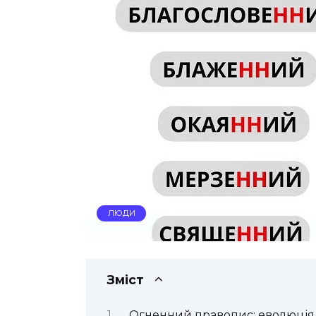
ЛЮДИ
Зміст
Огненний правопис: еволюція 