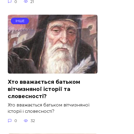
0
21
ІНШЕ
Хто вважається батьком
вітчизняної історії та
словесності?
Хто вважається батьком вітчизняної
історії і словесності?
0
32