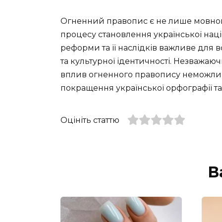
Огненний правопис є не лише мовно
процесу становлення української націо
реформи та її наслідків важливе для в
та культурної ідентичності. Незважаючи
вплив огненного правопису неможлив
покращення української орфографії та
Оцініть статтю
В