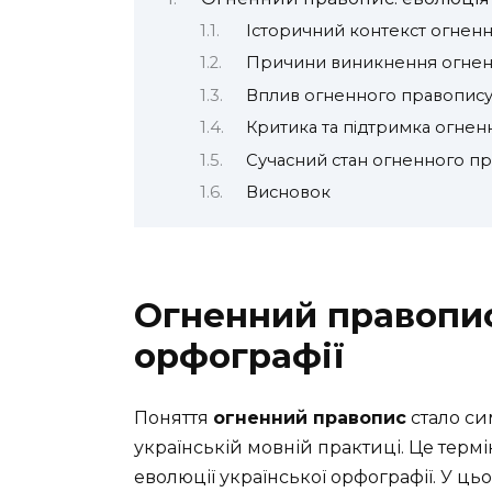
Історичний контекст огнен
Причини виникнення огнен
Вплив огненного правопису 
Критика та підтримка огнен
Сучасний стан огненного п
Висновок
Огненний правопис
орфографії
Поняття
огненний правопис
стало си
українській мовній практиці. Це термі
еволюції української орфографії. У ць