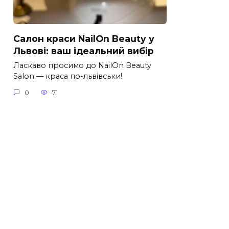
Салон краси NailOn Beauty у
Львові: ваш ідеальний вибір
Ласкаво просимо до NailOn Beauty
Salon — краса по-львівськи!
0
71