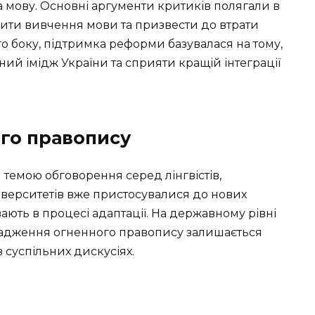
мову. Основні аргументи критиків полягали в
нити вивчення мови та призвести до втрати
о боку, підтримка реформи базувалася на тому,
ий імідж України та сприяти кращій інтеграції
го правопису
темою обговорення серед лінгвістів,
університетів вже пристосувалися до нових
вають в процесі адаптації. На державному рівні
ровадження огненного правопису залишається
в суспільних дискусіях.