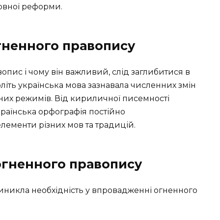
овної реформи.
гненного правопису
опис і чому він важливий, слід заглибитися в
оліть українська мова зазнавала численних змін
чних режимів. Від кириличної писемності
країнська орфографія постійно
лементи різних мов та традицій.
гненного правопису
виникла необхідність у впровадженні огненного