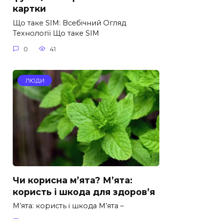
картки
Що таке SIM: Всебічний Огляд
Технології Що таке SIM
0
41
ЛЮДИ
Чи корисна м’ята? М’ята:
користь і шкода для здоров’я
М’ята: користь і шкода М’ята –