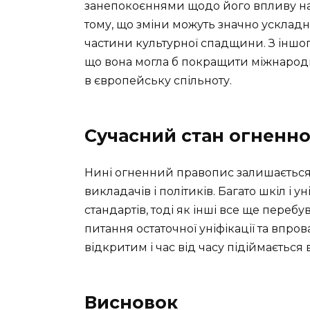
занепокоєннями щодо його впливу на 
тому, що зміни можуть значно усклад
частини культурної спадщини. З іншог
що вона могла б покращити міжнародн
в європейську спільноту.
Сучасний стан огненно
Нині огненний правопис залишається 
викладачів і політиків. Багато шкіл і 
стандартів, тоді як інші все ще перебу
питання остаточної уніфікації та вп
відкритим і час від часу підіймається 
Висновок