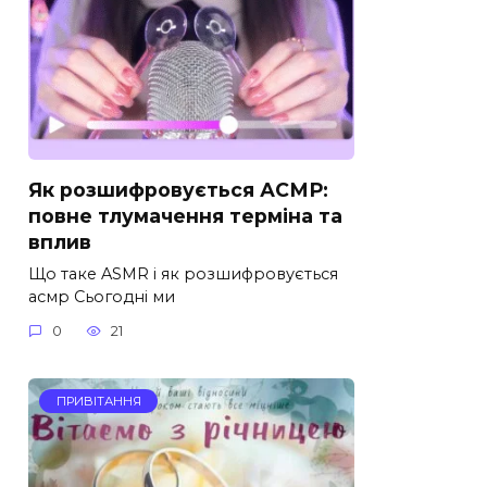
Як розшифровується АСМР:
повне тлумачення терміна та
вплив
Що таке ASMR і як розшифровується
асмр Сьогодні ми
0
21
ПРИВІТАННЯ