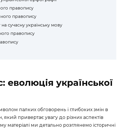
ного правопису
ного правопису
на сучасну українську мову
ного правопису
равопису
: еволюція української
мволом палких обговорень і глибоких змін в
н, який привертає увагу до різних аспектів
ому матеріалі ми детально розглянемо історичні