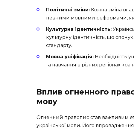
Політичні зміни:
Кожна зміна вла
певними мовними реформами, які 
Культурна ідентичність:
Українсь
культурну ідентичність, що спону
стандарту.
Мовна уніфікація:
Необхідність ун
та навчання в різних регіонах краї
Вплив огненного право
мову
Огненний правопис став важливим ет
української мови. Його впровадження 