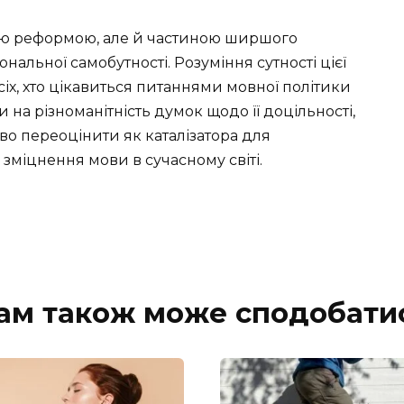
ю реформою, але й частиною ширшого
нальної самобутності. Розуміння сутності цієї
сіх, хто цікавиться питаннями мовної політики
 на різноманітність думок щодо її доцільності,
о переоцінити як каталізатора для
 зміцнення мови в сучасному світі.
ам також може сподобати