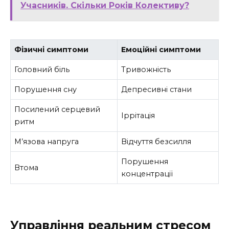
Учасників. Скільки Років Колективу?
Фізичні симптоми
Емоційні симптоми
Головний біль
Тривожність
Порушення сну
Депресивні стани
Посилений серцевий
Іррітація
ритм
М’язова напруга
Відчуття безсилля
Порушення
Втома
концентрації
Управління реальним стресом