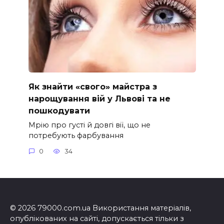
Як знайти «свого» майстра з
нарощування вій у Львові та не
пошкодувати
Мрію про густі й довгі вії, що не
потребують фарбування
0
34
© 2026 79000.com.ua Використання матеріалів,
опублікованих на сайті, допускається тільки з