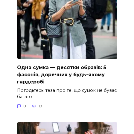
Одна сумка — десятки образів: 5
фасонів, доречних у будь-якому
гардеробі
Погодьтесь: теза про те, що сумок не буває
багато
0
19