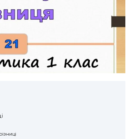
і
різниці