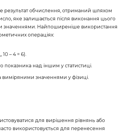
е результат обчислення, отриманий шляхом
исло, яке залишається після виконання цього
ими значеннями. Найпоширеніше використання
ифметичних операціях:
0 – 4 = 6).
показника над іншим у статистиці.
а виміряними значеннями у фізиці.
истовуватися для вирішення рівнянь або
часто використовується для перенесення