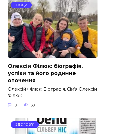
ЛЮДИ
Олексій Філюк: біографія,
успіхи та його родинне
оточення
Олексій Філюк: Біографія, Сім’я Олексій
Філюк
0
59
ЗДОРОВ'Я