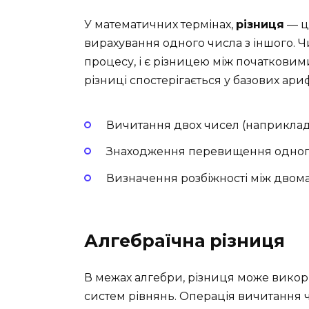
У математичних термінах,
різниця
— ц
вирахування одного числа з іншого. Ч
процесу, і є різницею між початков
різниці спостерігається у базових ар
Вичитання двох чисел (наприклад, 1
Знаходження перевищення одного 
Визначення розбіжності між двом
Алгебраїчна різниця
В межах алгебри, різниця може викор
систем рівнянь. Операція вичитання 