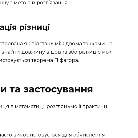
ншу з метою їх розв’язання.
ція різниці
юстрована як відстань між двома точками на
 знайти довжину відрізка або різницю між
истовується теорема Піфагора.
и та застосування
ця в математиці, розгляньмо її практичні
часто використовується для обчислення