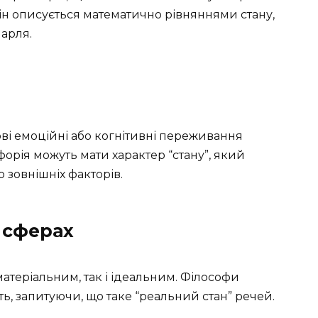
Він описується математично рівняннями стану,
арля.
ові емоційні або когнітивні переживання
форія можуть мати характер “стану”, який
 зовнішніх факторів.
х сферах
 матеріальним, так і ідеальним. Філософи
ть, запитуючи, що таке “реальний стан” речей.