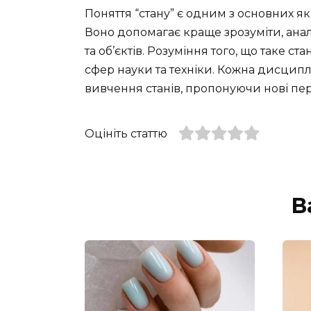
Поняття “стану” є одним з основних як
Воно допомагає краще зрозуміти, анал
та об’єктів. Розуміння того, що таке ст
сфер науки та техніки. Кожна дисциплі
вивчення станів, пропонуючи нові пе
Оцініть статтю
В