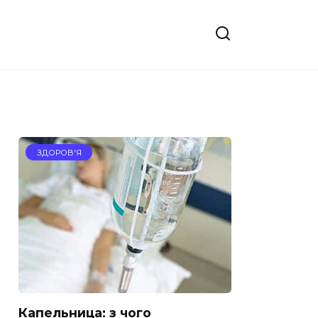
ЗДОРОВ'Я
Капельница: з чого