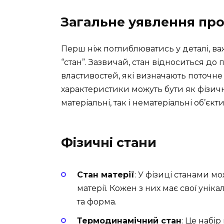
Загальне уявлення про
Перш ніж поглиблюватись у деталі, в
“стан”. Зазвичай, стан відноситься до
властивостей, які визначають поточне
характеристики можуть бути як фізич
матеріальні, так і нематеріальні об’єкти
Фізичні стани
Стан матерії
: У фізиці станами мо
матерії. Кожен з них має свої унікал
та форма.
Термодинамічний стан
: Це набі