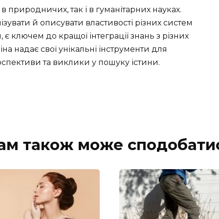
 в природничих, так і в гуманітарних науках.
ізувати й описувати властивості різних систем
ан, є ключем до кращої інтеграції знань з різних
на надає свої унікальні інструменти для
рспективи та виклики у пошуку істини.
ам також може сподобати