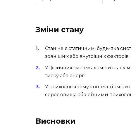
Зміни стану
Стан не є статичним; будь-яка сис
зовнішніх або внутрішніх факторів.
У фізичних системах зміни стану 
тиску або енергії.
У психологічному контексті зміни 
середовища або різними психоло
Висновки