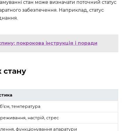
рамуванні стан може визначати поточний статус
ратного забезпечення. Наприклад, статус
днання.
пину: покрокова інструкція і поради
 стану
стика
об’єм, температура
реживання, настрій, стрес
влення, функціонування апаратури