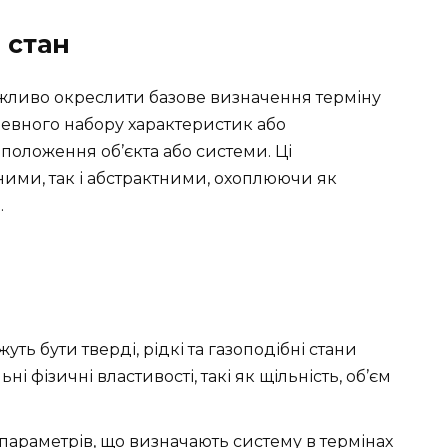
 стан
ажливо окреслити базове визначення терміну
 певного набору характеристик або
 положення об’єкта або системи. Ці
ними, так і абстрактними, охоплюючи як
.
жуть бути тверді, рідкі та газоподібні стани
ьні фізичні властивості, такі як щільність, об’єм
р параметрів, що визначають систему в термінах