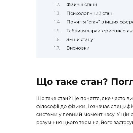
Фізичні стани
Психологічний стан
Поняття “стан” в інших сфер
Таблиця характеристик стан
Зміни стану
Висновки
Що таке стан? Пог
Що таке стан? Це поняття, яке часто в
філософії до фізики, і означає специф
системи у певний момент часу. У цій с
розуміння цього терміна, його застосу