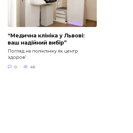
“Медична клініка у Львові:
ваш надійний вибір”
Погляд на поліклініку як центр
здоров’
0
46