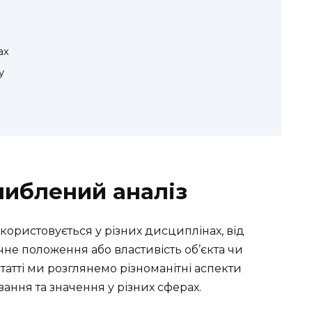
ах
у
либлений аналіз
икористовується у різних дисциплінах, від
ічне положення або властивість об’єкта чи
татті ми розглянемо різноманітні аспекти
вання та значення у різних сферах.