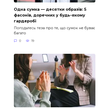
Одна сумка — десятки образів: 5
фасонів, доречних у будь-якому
гардеробі
Погодьтесь: теза про те, що сумок не буває
багато
0
19