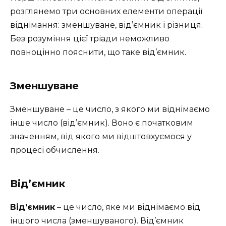
розглянемо три основних елементи операції
віднімання: зменшуване, від’ємник і різниця.
Без розуміння цієї тріади неможливо
повноцінно пояснити, що таке від’ємник.
Зменшуване
Зменшуване – це число, з якого ми віднімаємо
інше число (від’ємник). Воно є початковим
значенням, від якого ми відштовхуємося у
процесі обчислення.
Від’ємник
Від’ємник
– це число, яке ми віднімаємо від
іншого числа (зменшуваного). Від’ємник