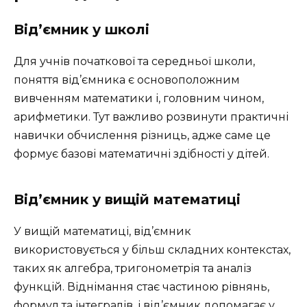
Від’ємник у школі
Для учнів початкової та середньої школи,
поняття від’ємника є основоположним
вивченням математики і, головним чином,
арифметики. Тут важливо розвинути практичні
навички обчислення різниць, адже саме це
формує базові математичні здібності у дітей.
Від’ємник у вищій математиці
У вищій математиці, від’ємник
використовується у більш складних контекстах,
таких як алгебра, тригонометрія та аналіз
функцій. Віднімання стає частиною рівнянь,
формул та інтегралів, і від’ємник допомагає у