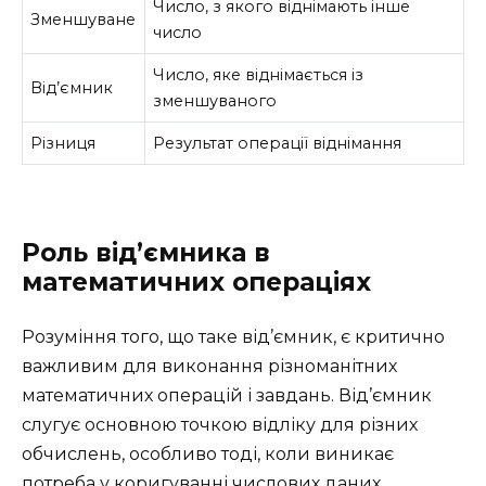
Число, з якого віднімають інше
Зменшуване
число
Число, яке віднімається із
Від’ємник
зменшуваного
Різниця
Результат операції віднімання
Роль від’ємника в
математичних операціях
Розуміння того, що таке від’ємник, є критично
важливим для виконання різноманітних
математичних операцій і завдань. Від’ємник
слугує основною точкою відліку для різних
обчислень, особливо тоді, коли виникає
потреба у коригуванні числових даних.