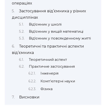
операціях
Застосування від’ємника у різних
дисциплінах
Від’ємник у школі
Від’ємник у вищій математиці
Від’ємник у повсякденному житті
Теоретичні та практичні аспекти
від’ємника
Теоретичний аспект
Практичне застосування
Інженерія
Комп’ютерні науки
Фізика
Висновки