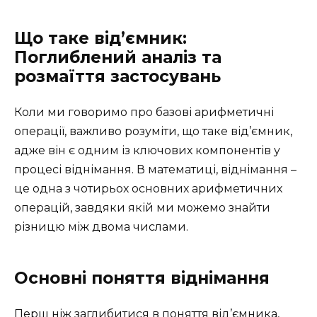
Що таке від’ємник:
Поглиблений аналіз та
розмаїття застосувань
Коли ми говоримо про базові арифметичні
операції, важливо розуміти, що таке від’ємник,
адже він є одним із ключових компонентів у
процесі віднімання. В математиці, віднімання –
це одна з чотирьох основних арифметичних
операцій, завдяки якій ми можемо знайти
різницю між двома числами.
Основні поняття віднімання
Перш ніж заглибитися в поняття від’ємника,