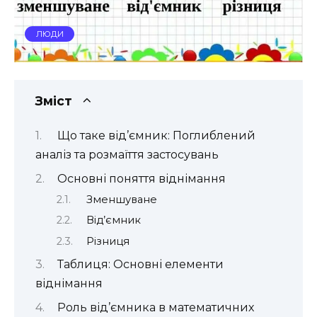
ЛЮДИ
Зміст
Що таке від’ємник: Поглиблений
аналіз та розмаїття застосувань
Основні поняття віднімання
Зменшуване
Від’ємник
Різниця
Таблиця: Основні елементи
віднімання
Роль від’ємника в математичних