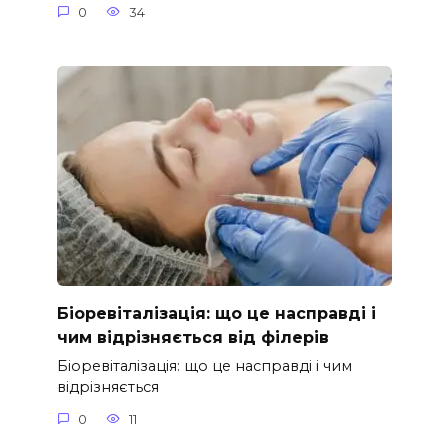
0
34
Біоревіталізація: що це насправді і
чим відрізняється від філерів
Біоревіталізація: що це насправді і чим
відрізняється
0
11