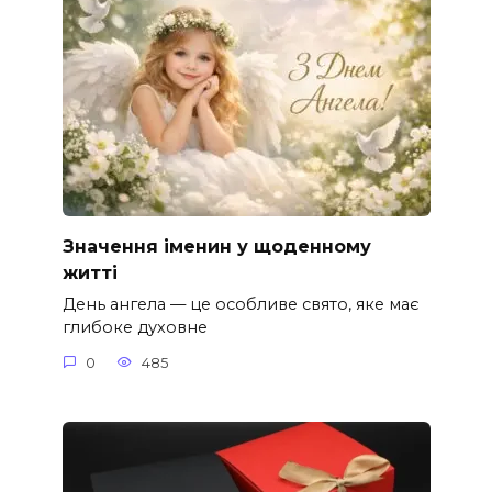
Значення іменин у щоденному
житті
День ангела — це особливе свято, яке має
глибоке духовне
0
485