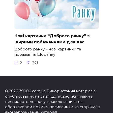
Нові картинки “Доброго ранку” з
щирими побажаннями для вас
Доброго ранку – нові картинки та
побажання Щоранку
0
768
© 2026 79000.com.ua Використання матеріалів,
опублікованих на сайті, допускається тільки з
письмового дозволу правовласника та з
обов'язковим прямим посиланням на сторінку, з
якої запозичений матеріал.