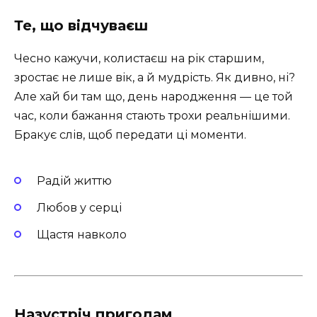
Те, що відчуваєш
Чесно кажучи, колистаєш на рік старшим,
зростає не лише вік, а й мудрість. Як дивно, ні?
Але хай би там що, день народження — це той
час, коли бажання стають трохи реальнішими.
Бракує слів, щоб передати ці моменти.
Радій життю
Любов у серці
Щастя навколо
Назустріч пригодам