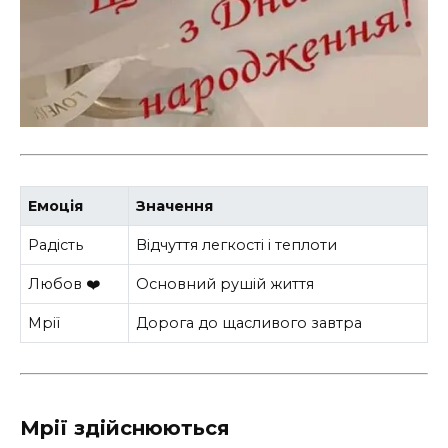
Емоція
Значення
Радість
Відчуття легкості і теплоти
Любов ❤️
Основний рушій життя
Мрії
Дорога до щасливого завтра
Мрії здійснюються