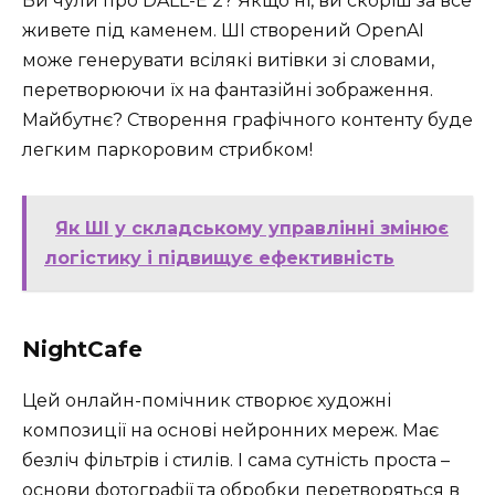
Ви чули про DALL-E 2? Якщо ні, ви скоріш за все
живете під каменем. ШІ створений OpenAI
може генерувати всілякі витівки зі словами,
перетворюючи їх на фантазійні зображення.
Майбутнє? Створення графічного контенту буде
легким паркоровим стрибком!
Як ШІ у складському управлінні змінює
логістику і підвищує ефективність
NightCafe
Цей онлайн-помічник створює художні
композиції на основі нейронних мереж. Має
безліч фільтрів і стилів. І сама сутність проста –
основи фотографії та обробки перетворяться в