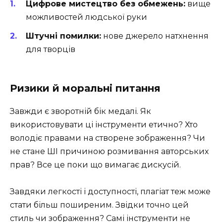
Цифрове мистецтво без обмежень:
вище
можливостей людської руки
Штучні помилки:
нове джерело натхнення
для творців
Ризики й моральні питання
Завжди є зворотній бік медалі. Як
використовувати ці інструменти етично? Хто
володіє правами на створене зображення? Чи
не стане ШІ причиною розмивання авторських
прав? Все це поки що вимагає дискусій.
Завдяки легкості і доступності, плагіат теж може
стати більш поширеним. Звідки точно цей
стиль чи зображення? Самі інструменти не