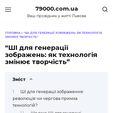
Перейти
79000.com.ua
до
вмісту
Ваш провідник у житті Львова
ГОЛОВНА
»
“ШІ ДЛЯ ГЕНЕРАЦІЇ ЗОБРАЖЕНЬ: ЯК ТЕХНОЛОГІЯ
ЗМІНЮЄ ТВОРЧІСТЬ”
“ШІ для генерації
зображень: як технологія
змінює творчість”
Зміст
ШІ для генерації зображення:
революція чи чергова примха
технологій?
Що таке ШІ для генерації