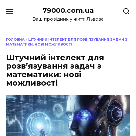
Перейти
79000.com.ua
до
вмісту
Ваш провідник у житті Львова
ГОЛОВНА
»
ШТУЧНИЙ ІНТЕЛЕКТ ДЛЯ РОЗВ’ЯЗУВАННЯ ЗАДАЧ З
МАТЕМАТИКИ: НОВІ МОЖЛИВОСТІ
Штучний інтелект для
розв’язування задач з
математики: нові
можливості