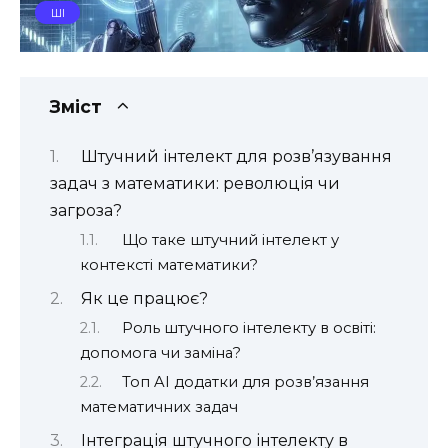
ШІ
Зміст
Штучний інтелект для розв’язування
задач з математики: революція чи
загроза?
Що таке штучний інтелект у
контексті математики?
Як це працює?
Роль штучного інтелекту в освіті:
допомога чи заміна?
Топ AI додатки для розв’язання
математичних задач
Інтеграція штучного інтелекту в