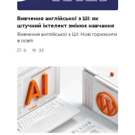
Вивчення англійської з ШІ: як
штучний інтелект змінює навчання
Вивчення англійської з ШІ: Нові горизонти
в освіті
0
33