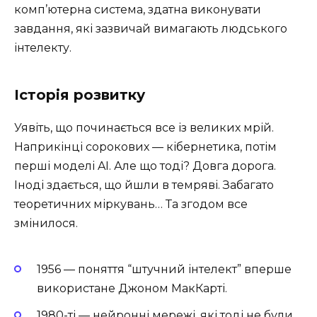
комп’ютерна система, здатна виконувати
завдання, які зазвичай вимагають людського
інтелекту.
Історія розвитку
Уявіть, що починається все із великих мрій.
Наприкінці сорокових — кібернетика, потім
перші моделі AI. Але що тоді? Довга дорога.
Іноді здається, що йшли в темряві. Забагато
теоретичних міркувань… Та згодом все
змінилося.
1956 — поняття “штучний інтелект” вперше
використане Джоном МакКарті.
1980-ті — нейронні мережі, які тоді не були