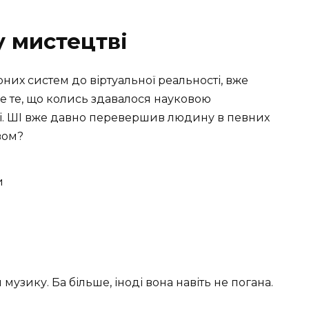
у мистецтві
них систем до віртуальної реальності, вже
е те, що колись здавалося науковою
ні. ШІ вже давно перевершив людину в певних
вом?
и
 музику. Ба більше, іноді вона навіть не погана.