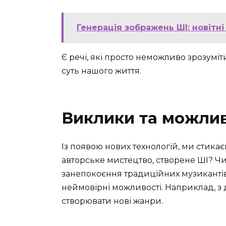
Генерація зображень ШІ: новітні
Є речі, які просто неможливо зрозуміти з
суть нашого життя.
Виклики та можлив
Із появою нових технологій, ми стика
авторське мистецтво, створене ШІ? Ч
занепокоєння традиційних музикантів
неймовірні можливості. Наприклад, з
створювати нові жанри.