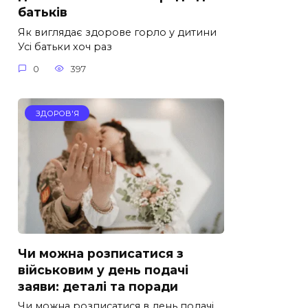
батьків
Як виглядає здорове горло у дитини
Усі батьки хоч раз
0
397
ЗДОРОВ'Я
Чи можна розписатися з
військовим у день подачі
заяви: деталі та поради
Чи можна розписатися в день подачі