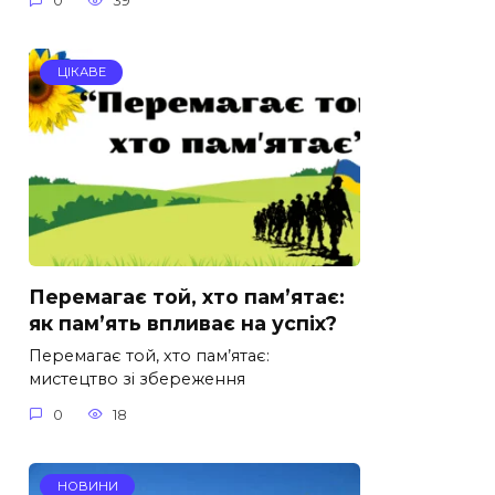
0
39
ЦІКАВЕ
Перемагає той, хто пам’ятає:
як пам’ять впливає на успіх?
Перемагає той, хто пам’ятає:
мистецтво зі збереження
0
18
НОВИНИ