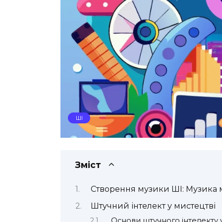
ШІ
Зміст
Створення музики ШІ: Музика 
Штучний інтелект у мистецтві
Основи штучного інтелекту 