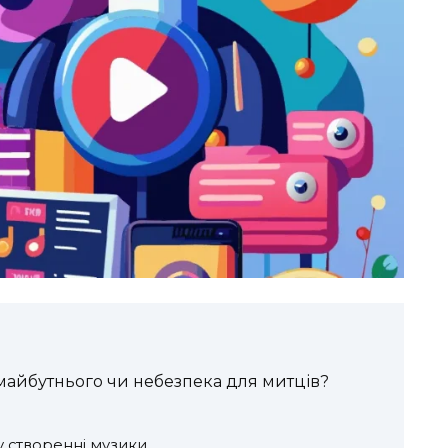
майбутнього чи небезпека для митців?
у створенні музики