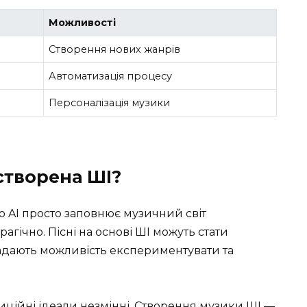
Можливості
Створення нових жанрів
Автоматизація процесу
Персоналізація музики
створена ШІ?
о AI просто заповнює музичний світ
агічно. Пісні на основі ШІ можуть стати
адають можливість експериментувати та
адиційні ідеали незмінні. Створення музики ШІ —