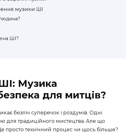
орення музики ШІ
 людина?
ена ШІ?
ШІ: Музика
безпека для митців?
кає безліч суперечок і роздумів. Одні
ою для традиційного мистецтва. Але що
е просто технічний процес чи щось більше?