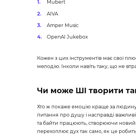
Mubert
AIVA
Amper Music
OpenAI Jukebox
Кожен з цих інструментів має свої плю
мелодію. Інколи навіть таку, що не втр
Чи може ШІ творити та
Хто ж покаже емоцію краще за людину
питання про душу і насправді важливі
та байти працюють, створюючи новий 
перехоплює дух так само, як це роби