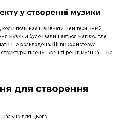
екту у створенні музики
, коли починаєш вивчати цей технічний
ня музики було і залишається магією. Але
ематично розкладена. ШІ використовує
структури пісень. Врешті-решт, музика — це
ння для створення
еціально для цього.