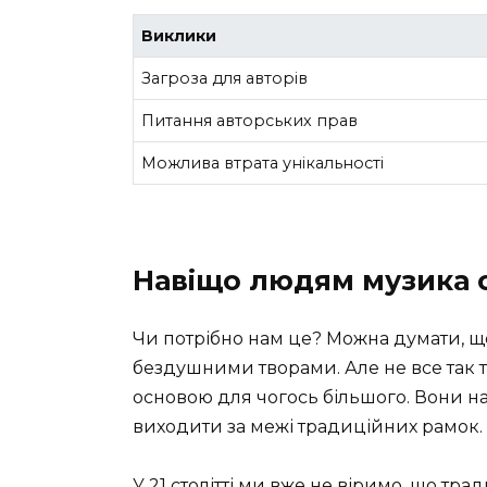
Виклики
Загроза для авторів
Питання авторських прав
Можлива втрата унікальності
Навіщо людям музика 
Чи потрібно нам це? Можна думати, щ
бездушними творами. Але не все так тр
основою для чогось більшого. Вони н
виходити за межі традиційних рамок.
У 21 столітті ми вже не віримо, що тр