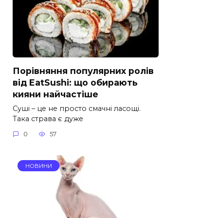
Порівняння популярних ролів
від EatSushi: що обирають
кияни найчастіше
Суші – це не просто смачні ласощі.
Така страва є дуже
0
57
НОВИНИ