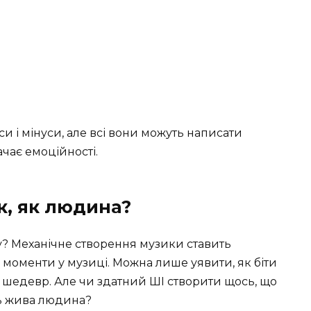
си і мінуси, але всі вони можуть написати
ачає емоційності.
к, як людина?
? Механічне створення музики ставить
 моменти у музиці. Можна лише уявити, як біти
шедевр. Але чи здатний ШІ створити щось, що
ть жива людина?