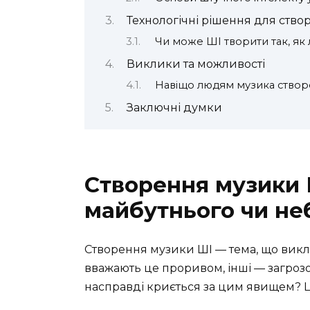
Технологічні рішення для ств
Чи може ШІ творити так, як
Виклики та можливості
Навіщо людям музика створ
Заключні думки
Створення музики 
майбутнього чи не
Створення музики ШІ — тема, що викли
вважають це проривом, інші — загроз
насправді криється за цим явищем? Ц