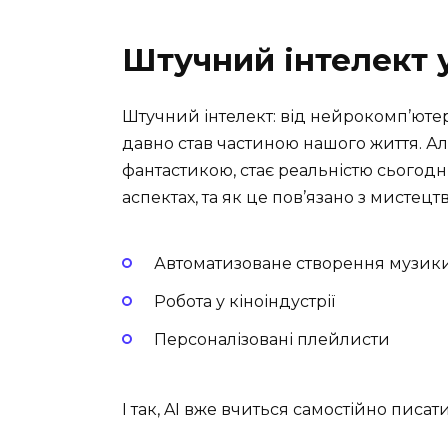
Штучний інтелект 
Штучний інтелект: від нейрокомп’ютер
давно став частиною нашого життя. Ал
фантастикою, стає реальністю сьогод
аспектах, та як це пов’язано з мистецт
Автоматизоване створення музик
Робота у кіноіндустрії
Персоналізовані плейлисти
І так, AI вже вчиться самостійно писати