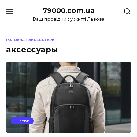
Перейти
79000.com.ua
до
вмісту
Ваш провідник у житті Львова
ГОЛОВНА
»
АКСЕССУАРЫ
аксессуары
ЦІКАВЕ