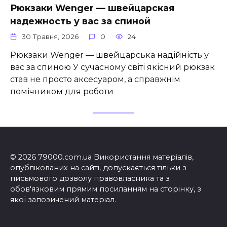
Рюкзаки Wenger — швейцарская
надежность у вас за спиной
30 Травня, 2026
0
24
Рюкзаки Wenger — швейцарська надійність у
вас за спиною У сучасному світі якісний рюкзак
став не просто аксесуаром, а справжнім
помічником для роботи
© 2026 79000.com.ua Використання матеріалів,
опублікованих на сайті, допускається тільки з
письмового дозволу правовласника та з
обов'язковим прямим посиланням на сторінку, з
якої запозичений матеріал.