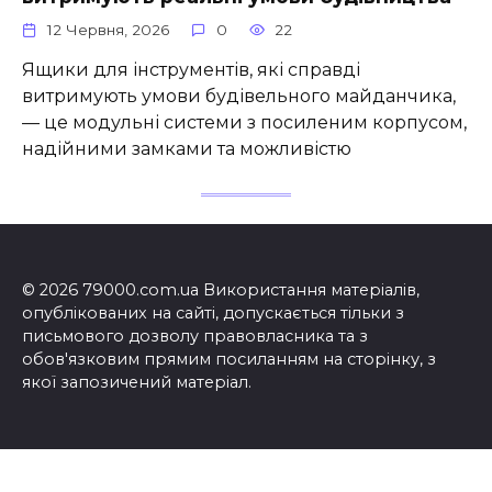
12 Червня, 2026
0
22
Ящики для інструментів, які справді
витримують умови будівельного майданчика,
— це модульні системи з посиленим корпусом,
надійними замками та можливістю
© 2026 79000.com.ua Використання матеріалів,
опублікованих на сайті, допускається тільки з
письмового дозволу правовласника та з
обов'язковим прямим посиланням на сторінку, з
якої запозичений матеріал.