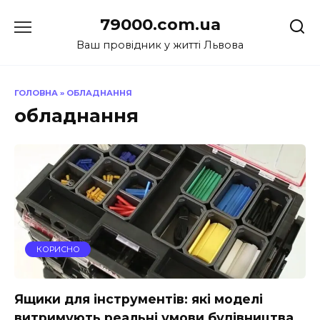
Перейти
79000.com.ua
до
вмісту
Ваш провідник у житті Львова
ГОЛОВНА
»
ОБЛАДНАННЯ
обладнання
КОРИСНО
Ящики для інструментів: які моделі
витримують реальні умови будівництва