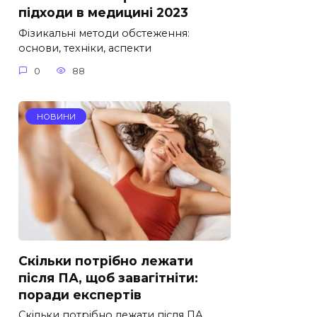
підходи в медицині 2023
Фізикальні методи обстеження:
основи, техніки, аспекти
0
88
НОВИНИ
Скільки потрібно лежати
після ПА, щоб завагітніти:
поради експертів
Скільки потрібно лежати після ПА,