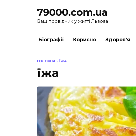
Перейти
79000.com.ua
до
вмісту
Ваш провідник у житті Львова
Біографії
Корисно
Здоров’я
ГОЛОВНА
»
ЇЖА
їжа