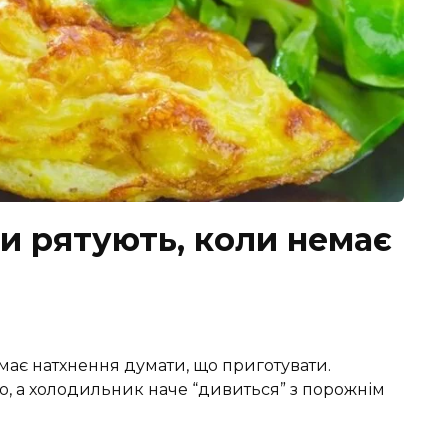
ди рятують, коли немає
емає натхнення думати, що приготувати.
о, а холодильник наче “дивиться” з порожнім