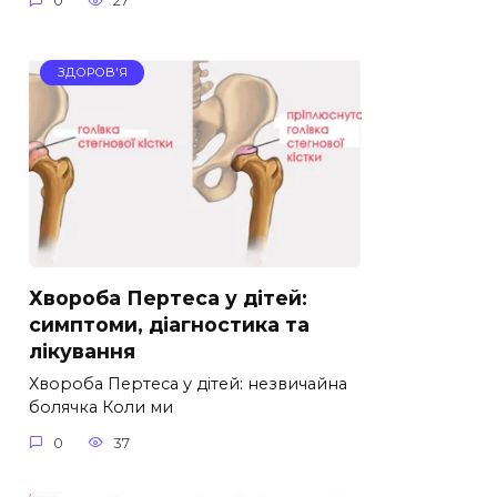
0
27
ЗДОРОВ'Я
Хвороба Пертеса у дітей:
симптоми, діагностика та
лікування
Хвороба Пертеса у дітей: незвичайна
болячка Коли ми
0
37