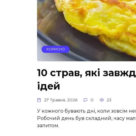
КОРИСНО
10 страв, які завж
ідей
27 Травня, 2026
0
23
У кожного бувають дні, коли зовсім н
Робочий день був складний, часу мал
запитом.