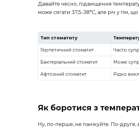
Давайте чесно, підвищення температу
може сягати 37,5-38°C, але річ у тім, щ
Тип стоматиту
Температ
Герпетичний стоматит
Часто суп
Бактеріальний стоматит
Може суп
Афтозний стоматит
Рідко вик
Як боротися з темпера
Ну, по-перше, не панікуйте. По-друге,