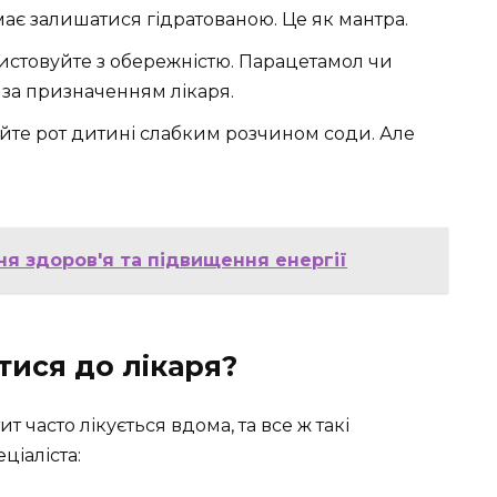
має залишатися гідратованою. Це як мантра.
истовуйте з обережністю. Парацетамол чи
и за призначенням лікаря.
айте рот дитині слабким розчином соди. Але
ня здоров'я та підвищення енергії
тися до лікаря?
т часто лікується вдома, та все ж такі
ціаліста: