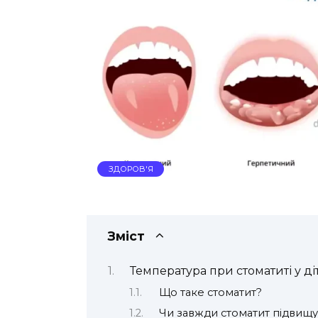
ЗДОРОВ'Я
Зміст
Температура при стоматиті у ді
Що таке стоматит?
Чи завжди стоматит підвищ