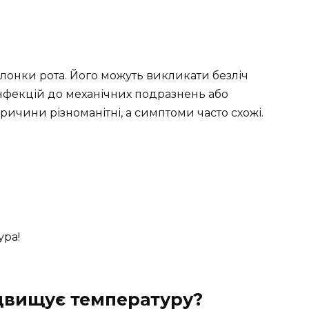
лонки рота. Його можуть викликати безліч
 інфекцій до механічних подразнень або
причини різноманітні, а симптоми часто схожі.
ура!
двищує температуру?