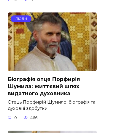
ЛЮДИ
Біографія отця Порфирія
Шумила: життєвий шлях
видатного духовника
Отець Порфирій Шумило: біографія та
духовні здобутки
0
466