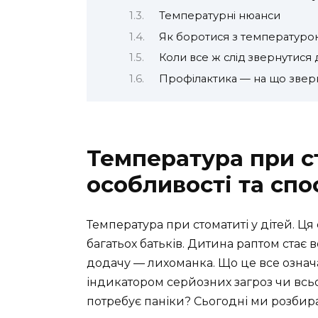
Температурні нюанси
Як боротися з температурою
Коли все ж слід звернутися 
Профілактика — на що зверн
Температура при ст
особливості та сп
Температура при стоматиті у дітей. Ц
багатьох батьків. Дитина раптом стає в
додачу — лихоманка. Що це все означ
індикатором серйозних загроз чи всь
потребує паніки? Сьогодні ми розбир