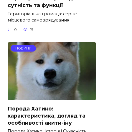
сутність та функції
Територіальна громада: серце
місцевого самоврядування
0
19
НОВИНИ
Порода Хатико:
характеристика, догляд та
особливості акити-іну
Порода Хатико: Історія і Сучасність