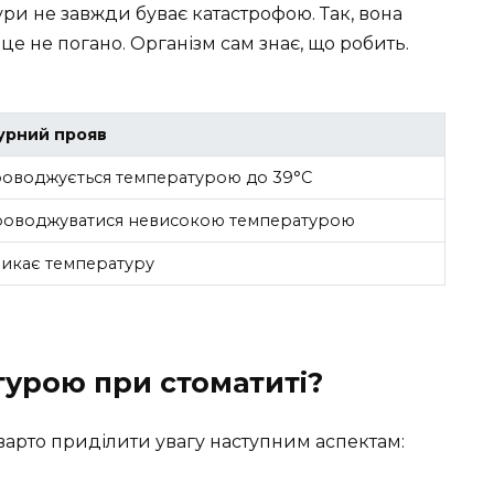
ри не завжди буває катастрофою. Так, вона
о це не погано. Організм сам знає, що робить.
урний прояв
роводжується температурою до 39°C
роводжуватися невисокою температурою
ликає температуру
турою при стоматиті?
 варто приділити увагу наступним аспектам: