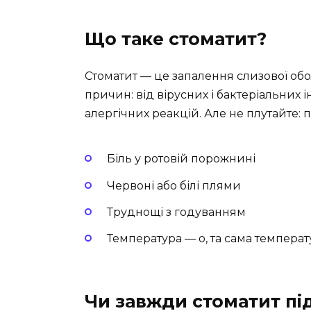
Що таке стоматит?
Стоматит — це запалення слизової обо
причин: від вірусних і бактеріальних
алергічних реакцій. Але не плутайте: 
Біль у ротовій порожнині
Червоні або білі плями
Труднощі з годуванням
Температура — о, та сама температ
Чи завжди стоматит пі