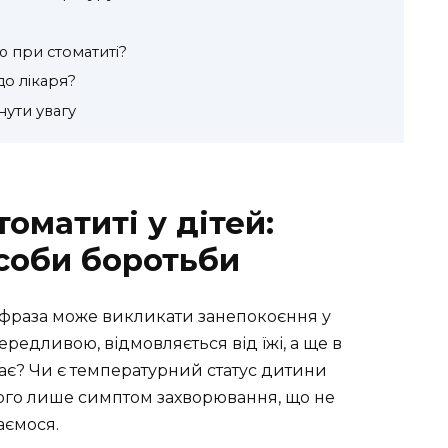
 при стоматиті?
до лікаря?
ути увагу
оматиті у дітей:
особи боротьби
я фраза може викликати занепокоєння у
ередливою, відмовляється від їжі, а ще в
ає? Чи є температурний статус дитини
ого лише симптом захворювання, що не
аємося.