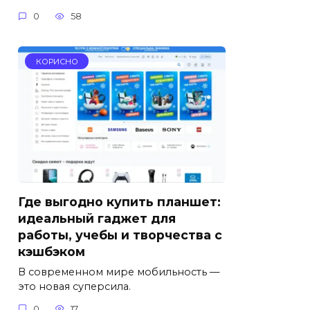
0
58
КОРИСНО
Где выгодно купить планшет:
идеальный гаджет для
работы, учебы и творчества с
кэшбэком
В современном мире мобильность —
это новая суперсила.
0
17