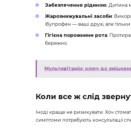
Забезпечення рідиною
: Дитина 
Жарознижувальні засоби
: Викор
ібупрофен — ваші друзі, але тільк
Гігієна порожнини рота
: Протир
бережно.
Мультивітамін: ключ до зміцнен
Коли все ж слід зверну
Іноді краще не ризикувати. Хоч стомати
симптоми потребують консультації спе