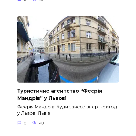
Туристичне агентство “Феєрія
Мандрів” у Львові
Феєрія Мандрів: Куди занесе вітер пригод
у Львові Львів
0
49