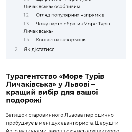
Личаківська» особливим
Огляд популярних напрямків
Чому варто обрати «Море Турів
Личаківська»
Контактна інформація
Як дістатися
Турагентство «Море Турів
Личаківська» у Львові –
кращий вибір для вашої
подорожі
Затишок старовинного Львова періодично
пробуджує в мені дух авантюриста. Шарудіти
його вуличками, захоплюючись архітектурою,