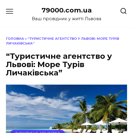
Перейти
79000.com.ua
до
вмісту
Ваш провідник у житті Львова
ГОЛОВНА
»
“ТУРИСТИЧНЕ АГЕНТСТВО У ЛЬВОВІ: МОРЕ ТУРІВ
ЛИЧАКІВСЬКА”
“Туристичне агентство у
Львові: Море Турів
Личаківська”