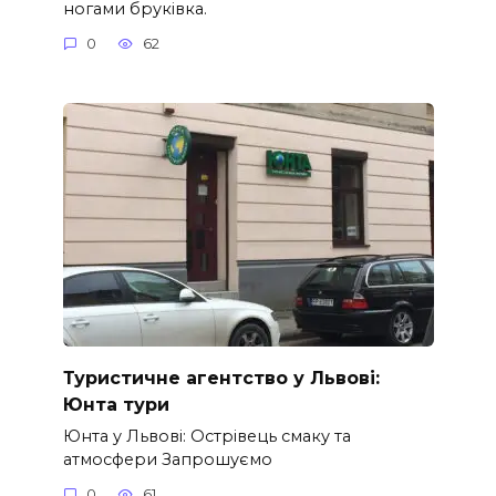
ногами бруківка.
0
62
Туристичне агентство у Львові:
Юнта тури
Юнта у Львові: Острівець смаку та
атмосфери Запрошуємо
0
61