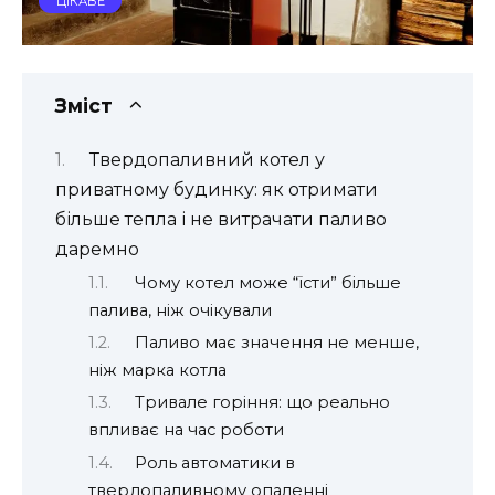
ЦІКАВЕ
Зміст
Твердопаливний котел у
приватному будинку: як отримати
більше тепла і не витрачати паливо
даремно
Чому котел може “їсти” більше
палива, ніж очікували
Паливо має значення не менше,
ніж марка котла
Тривале горіння: що реально
впливає на час роботи
Роль автоматики в
твердопаливному опаленні