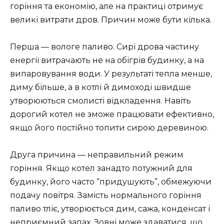
горіння та економію, але на практиці отримує
великі витрати дров. Причин може бути кілька.
Перша — вологе паливо. Сирі дрова частину
енергії витрачають не на обігрів будинку, а на
випаровування води. У результаті тепла менше,
диму більше, а в котлі й димоході швидше
утворюються смолисті відкладення. Навіть
дорогий котел не зможе працювати ефективно,
якщо його постійно топити сирою деревиною.
Друга причина — неправильний режим
горіння. Якщо котел занадто потужний для
будинку, його часто “придушують”, обмежуючи
подачу повітря. Замість нормального горіння
паливо тліє, утворюється дим, сажа, конденсат і
неприємний запах. Зовні може здаватися, що