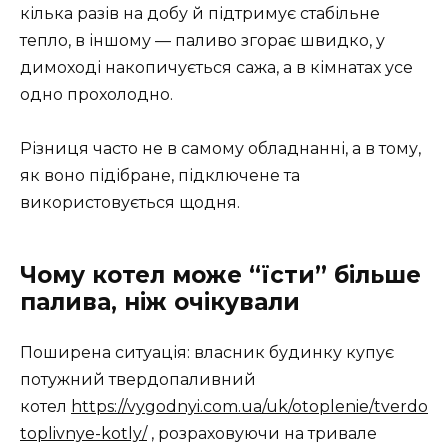
кілька разів на добу й підтримує стабільне
тепло, в іншому — паливо згорає швидко, у
димоході накопичується сажа, а в кімнатах усе
одно прохолодно.
Різниця часто не в самому обладнанні, а в тому,
як воно підібране, підключене та
використовується щодня.
Чому котел може “їсти” більше
палива, ніж очікували
Поширена ситуація: власник будинку купує
потужний твердопаливний
котел
https://vygodnyi.com.ua/uk/otoplenie/tverdo
toplivnye-kotly/
, розраховуючи на тривале