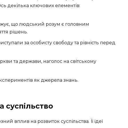
Ось декілька ключових елементів:
жує, що людський розум є головним
ття рішень.
иступали за особисту свободу та рівність перед
кви та держави, наголос на світському
експериментів як джерела знань.
а суспільство
ий вплив на розвиток суспільства. Її ідеї