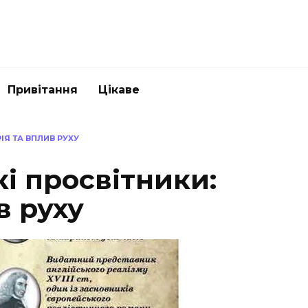
Привітання
Цікаве
РІЯ ТА ВПЛИВ РУХУ
кі просвітники:
в руху