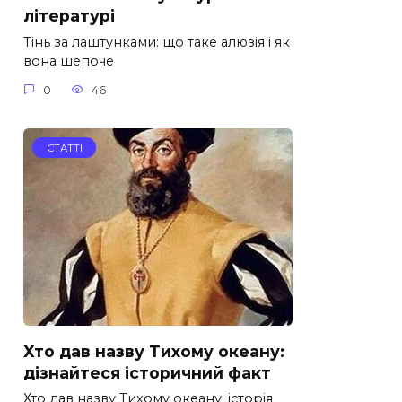
літературі
Тінь за лаштунками: що таке алюзія і як
вона шепоче
0
46
СТАТТІ
Хто дав назву Тихому океану:
дізнайтеся історичний факт
Хто дав назву Тихому океану: історія