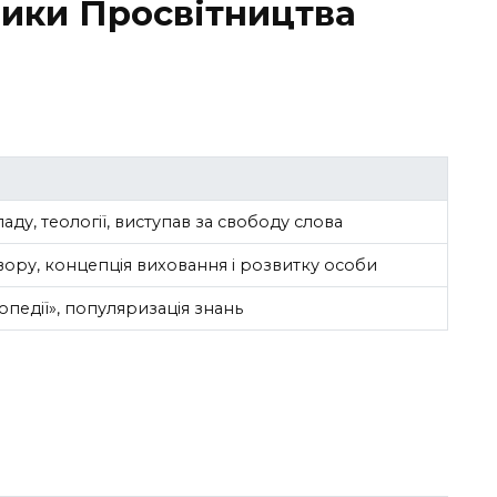
ики Просвітництва
аду, теології, виступав за свободу слова
овору, концепція виховання і розвитку особи
педії», популяризація знань