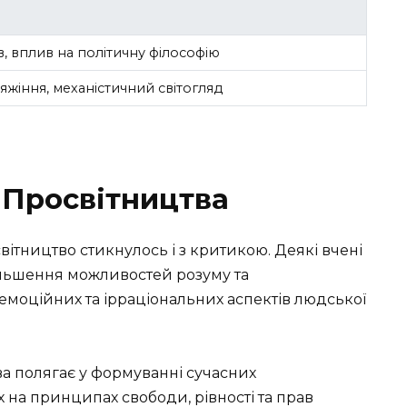
, вплив на політичну філософію
яжіння, механістичний світогляд
 Просвітництва
вітництво стикнулось і з критикою. Деякі вчені
більшення можливостей розуму та
 емоційних та ірраціональних аспектів людської
а полягає у формуванні сучасних
 на принципах свободи, рівності та прав