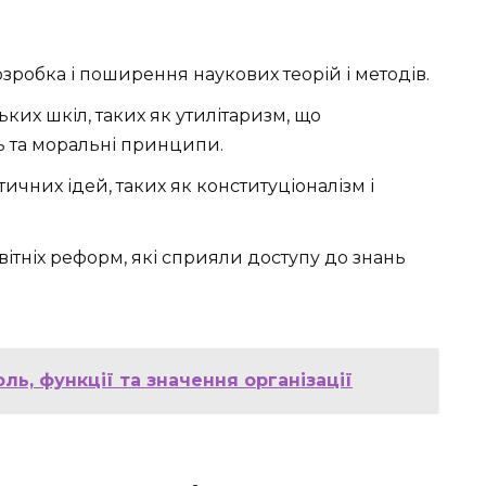
зробка і поширення наукових теорій і методів.
ких шкіл, таких як утилітаризм, що
 та моральні принципи.
чних ідей, таких як конституціоналізм і
тніх реформ, які сприяли доступу до знань
оль, функції та значення організації