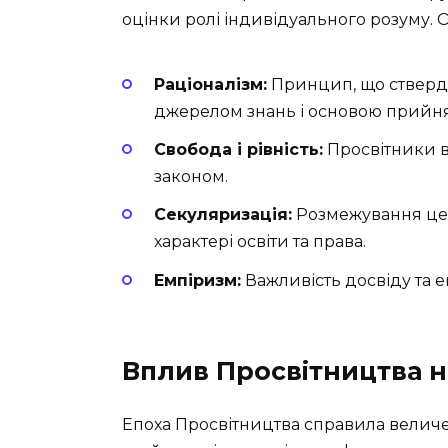
оцінки ролі індивідуального розуму. 
Раціоналізм:
Принцип, що стверд
джерелом знань і основою прийня
Свобода і рівність:
Просвітники в
законом.
Секуляризація:
Розмежування цер
характері освіти та права.
Емпіризм:
Важливість досвіду та 
Вплив Просвітництва н
Епоха Просвітництва справила величезн