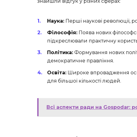
знайшли відгук у різних сферах:
Наука:
Перші наукові революції, ро
Філософія:
Поява нових філософсь
підкреслювали практичну користь
Політика:
Формування нових політи
демократичне правління.
Освіта:
Широке впровадження осві
для більшої кількості людей.
Всі аспекти ради на Gospodar: р