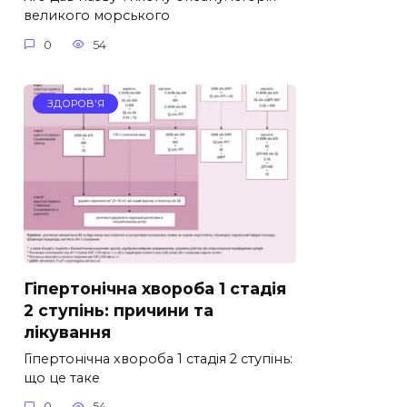
великого морського
0
54
ЗДОРОВ'Я
Гіпертонічна хвороба 1 стадія
2 ступінь: причини та
лікування
Гіпертонічна хвороба 1 стадія 2 ступінь:
що це таке
0
54