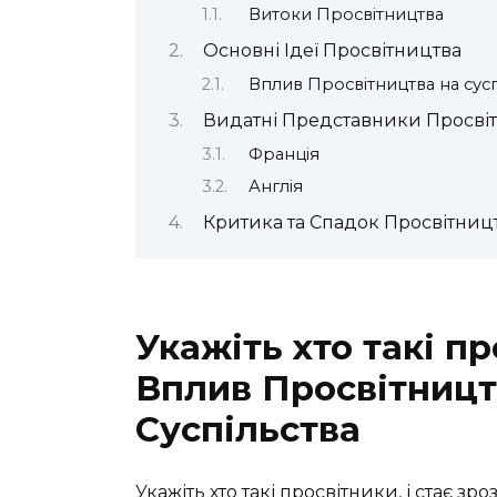
Витоки Просвітництва
Основні Ідеї Просвітництва
Вплив Просвітництва на сусп
Видатні Представники Просві
Франція
Англія
Критика та Спадок Просвітниц
Укажіть хто такі пр
Вплив Просвітницт
Суспільства
Укажіть хто такі просвітники, і стає зро