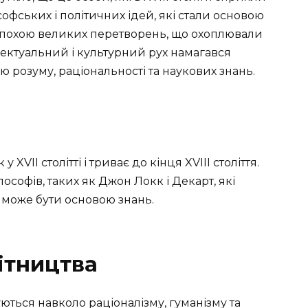
софських і політичних ідей, які стали основою
о епохою великих перетворень, що охоплювали
електуальний і культурний рух намагався
 розуму, раціональності та наукових знань.
XVII столітті і триває до кінця XVIII століття.
ософів, таких як Джон Локк і Декарт, які
 може бути основою знань.
ітництва
ються навколо раціоналізму, гуманізму та