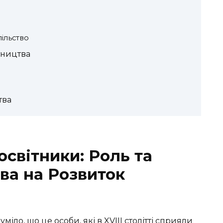
ільство
тництва
тва
освітники: Роль та
ва на Розвиток
зуміло, що це особи, які в XVIII столітті сприяли