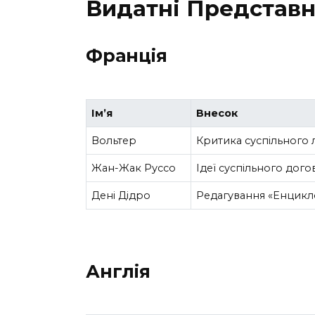
Видатні Представн
Франція
Ім’я
Внесок
Вольтер
Критика суспільного л
Жан-Жак Руссо
Ідеї суспільного дог
Дені Дідро
Редагування «Енцикло
Англія