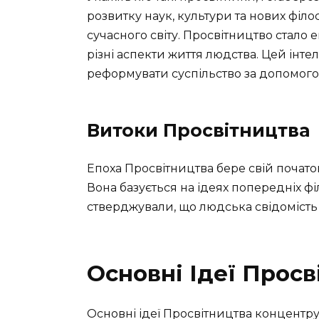
розвитку наук, культури та нових філо
сучасного світу. Просвітництво стал
різні аспекти життя людства. Цей інт
реформувати суспільство за допомогою
Витоки Просвітництва
Епоха Просвітництва бере свій початок у 
Вона базується на ідеях попередніх філ
стверджували, що людська свідомість
Основні Ідеї Просв
Основні ідеї Просвітництва концентру