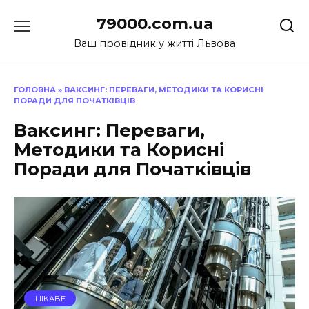
Перейти
79000.com.ua
до
вмісту
Ваш провідник у житті Львова
ГОЛОВНА
»
ВАКСИНГ: ПЕРЕВАГИ, МЕТОДИКИ ТА КОРИСНІ
ПОРАДИ ДЛЯ ПОЧАТКІВЦІВ
Ваксинг: Переваги,
Методики та Корисні
Поради для Початківців
ЦІКАВЕ