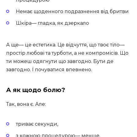
Немає щоденного подразнення від бритви
Шкіра— гладка, як дзеркало
А ще— це естетика. Це відчуття, що твоє тіло—
простір любові та турботи, а не компромісів. Що
ти можеш одягнути що завгодно. Бути де
завгодно. І почуватися впевнено.
А як щодо болю?
Так, вона є. Але:
триває секунди,
з кожною процедурою— менше,