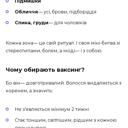
Підмишки
Обличчя
— усі, брови, підборіддя
Спина, груди
— для чоловіків
Кожна зона— це свій ритуал. І своя міні-битва зі
стереотипами, болем, а іноді— і з собою.
Чому обирають ваксинг?
Бо він— довготривалий. Волосся видаляється з
коренем, а значить:
Не з’являється мінімум 2 тижні
Стає тоншим, світлішим, рідшим з кожною
процедурою