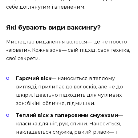
себе доглянутим і впевненим.
Які бувають види ваксингу?
Мистецтво видалення волосся— це не просто
«зірвати». Кожна зона— свій підхід, своя техніка,
свої секрети.
Гарячий віск
— наноситься в теплому
вигляді, прилипає до волосків, але не до
шкіри. Ідеально підходить для чутливих
зон: бікіні, обличчя, підмишки.
Теплий віск з паперовими смужками
—
класика для ніг, рук, спини. Наноситься,
накладається смужка, різкий ривок— і