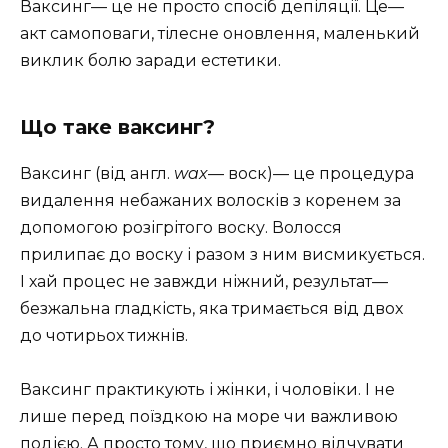
Ваксинг— це не просто спосіб депіляції. Це—
акт самоповаги, тілесне оновлення, маленький
виклик болю заради естетики.
Що таке ваксинг?
Ваксинг (від англ.
wax
— воск)— це процедура
видалення небажаних волосків з коренем за
допомогою розігрітого воску. Волосся
прилипає до воску і разом з ним висмикується.
І хай процес не завжди ніжний, результат—
безжальна гладкість, яка тримається від двох
до чотирьох тижнів.
Ваксинг практикують і жінки, і чоловіки. І не
лише перед поїздкою на море чи важливою
подією. А просто тому, що приємно відчувати