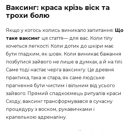
Ваксинг: краса крізь віск та
трохи болю
Якщо у когось колись виникало запитання:
Що
таке ваксинг
ця стаття— для вас. Коли тілу
хочеться легкості. Коли дотик до шкіри має
бути гладким, як шовк. Коли виникає бажання
позбутися зайвого не лише в думках, а й на тілі.
Саме тоді настає черга ваксингу. Це древня
практика, така ж стара, як саме людське
прагнення бути чистим і вільним від усього
зайвого. Прямий спадкоємець ритуалів краси
Сходу, ваксинг трансформувався в сучасну
процедуру з воском, рукавичками і
крапелькою адреналіну.