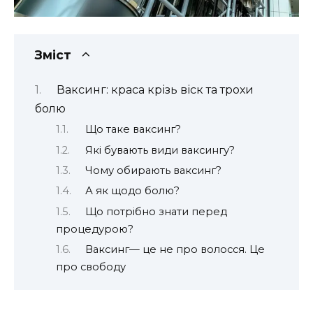
Зміст
Ваксинг: краса крізь віск та трохи
болю
Що таке ваксинг?
Які бувають види ваксингу?
Чому обирають ваксинг?
А як щодо болю?
Що потрібно знати перед
процедурою?
Ваксинг— це не про волосся. Це
про свободу