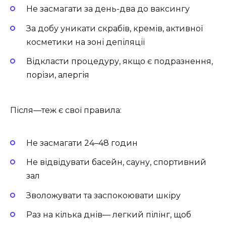
Не засмагати за день-два до ваксингу
За добу уникати скрабів, кремів, активної
косметики на зоні депіляції
Відкласти процедуру, якщо є подразнення,
порізи, алергія
Після—теж є свої правила:
Не засмагати 24–48 годин
Не відвідувати басейн, сауну, спортивний
зал
Зволожувати та заспокоювати шкіру
Раз на кілька днів— легкий пілінг, щоб