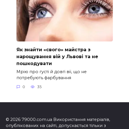
Як знайти «свого» майстра з
нарощування вій у Львові та не
пошкодувати
Мрію про густі й довгі вії, що не
потребують фарбування
0
35
© 2026 79000.com.ua Використання матеріалів,
опублікованих на сайті, допускається тільки з