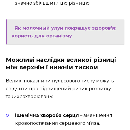
значно збільшити цю різницю.
Як молочный улун покращує здоров'я:
користь для організму
Можливі наслідки великої різниці
між верхнім і нижнім тиском
Великі показники пульсового тиску можуть
свідчити про підвищений ризик розвитку
таких захворювань:
Ішемічна хвороба серця
– зменшення
кровопостачання серцевого м’яза.