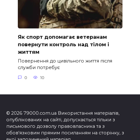
Як спорт допомагає ветеранам
повернути контроль над тілом і
життям
Повернення до цивільного життя після
служби потребує
0
10
© 2026 79000.com.ua Використання матеріалів,
опублікованих на сайті, допускається тільки з
письмового дозволу правовласника та з
обов'язковим прямим посиланням на сторінку, з
якої запозичений матеріал.