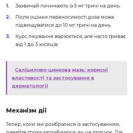
Зазвичай починають із 5 мг тричі на день.
Після оцінки переносимості доза може
підвищуватися до 10 мг тричі на день.
Курс лікування варіюється, але часто триває
від 1 до 3 місяців.
Саліцилово-цинкова мазь: корисні
властивості та застосування в
дерматології
Механізм дії
Тепер, коли ми розібралися із застосуванням,
давайте трохи заглибимося, як це працює. Дія