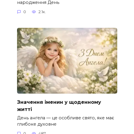
народження День
0
2.1к.
Значення іменин у щоденному
житті
День ангела — це особливе свято, яке має
глибоке духовне
0
487