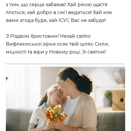
з тим, що серце забажає! Хай рікою щастя
ллється, хай добро в сім’ї ведеться! Хай між
вами згода буде, хай ІСУС Вас не забуде!
З Різдвом Христовим!
Нехай світло
Вифлеємської зірки осяє твій шлях. Сили,
міцності та віри у Новому році. Зі святом!