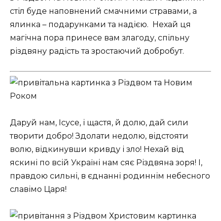
стіл буде наповнений смачними стравами, а
ялинка – подарунками та надією. ️ Нехай ця
магічна пора принесе вам злагоду, спільну
різдвяну радість та зростаючий добробут. ️
Даруй нам, Ісусе, і щастя, й долю, дай сили
творити добро! Здолати недолю, відстояти
волю, відкинувши кривду і зло! Нехай від
яскині по всій Україні нам сяє Різдвяна зоря! І,
правдою сильні, в єднанні родиннім небесного
славімо Царя!