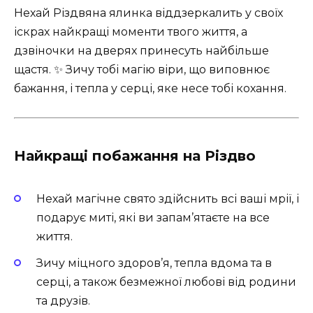
Нехай Різдвяна ялинка віддзеркалить у своїх
іскрах найкращі моменти твого життя, а
дзвіночки на дверях принесуть найбільше
щастя. ✨ Зичу тобі магію віри, що виповнює
бажання, і тепла у серці, яке несе тобі кохання.
Найкращі побажання на Різдво
Нехай магічне свято здійснить всі ваші мрії, і
подарує миті, які ви запам’ятаєте на все
життя.
Зичу міцного здоров’я, тепла вдома та в
серці, а також безмежної любові від родини
та друзів.