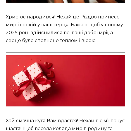
Христос народився! Нехай це Різдво принесе
мир і спокій у ваші серця. Бажаю, щоб у новому
2025 році здійснилися всі ваші добрі мрії, а
серце було сповнене теплом і вірою!
Хай смачна кутя Вам вдастся! Нехай в сім’ї панує
щастя! Щоб весела коляда мир в родину та