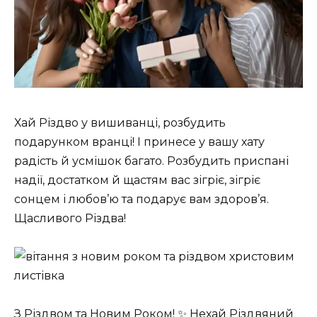
Хай Різдво у вишиванці, розбудить
подарунком вранці! І принесе у вашу хату
радість й усмішок багато. Розбудить приспані
надії, достатком й щастям вас зігріє, зігріє
сонцем і любов’ю та подарує вам здоров’я.
Щасливого Різдва!
З Різдвом та Новим Роком! ✨ Нехай Різдвяний