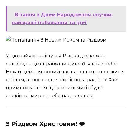
Вітання з Днем Народження онучки:
найкращі побажання та ідеї
У цю найчарівнішу ніч Різдва , де кожен
снігопад – це справжній диво ❄️, я вітаю тебе!
Нехай цей святковий час наповнить твоє життя
світлом, а твоє серце ніжністю та радістю! Хай
примножуються щаслививі миті і буде
спокійне, мирне небо над головою.
З Різдвом Христовим! ❤️