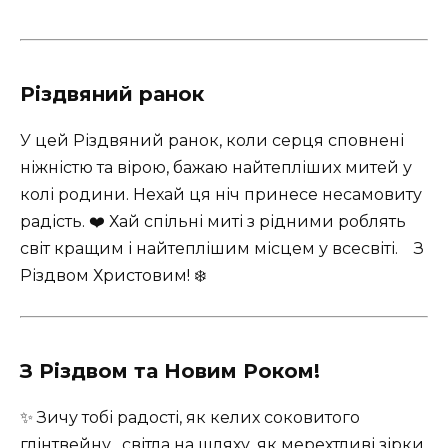
Різдвяний ранок
У цей Різдвяний ранок, коли серця сповнені
ніжністю та вірою, бажаю найтепліших митей у
колі родини. Нехай ця ніч принесе несамовиту
радість. ❤️ Хай спільні миті з рідними роблять
світ кращим і найтеплішим місцем у всесвіті. ‍ ‍ ‍ З
Різдвом Христовим! ❄️
З Різдвом та Новим Роком!
✨ Зичу тобі радості, як келих соковитого
глінтвейну , світла на шляху, як мерехтливі зірки