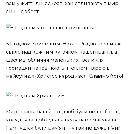
вам у житті, дні яскраві хай спливають в мирі
лиш і доброті.
З Різдвом Христовим ️ Нехай Різдво проливає
світло над кожним куточком нашої країни, а
щасливі обличчя маленьких і великих
громадян наповнюють її теплом і вірою в
майбутнє. ✨ Христос народився! Славімо його!
Мир і щастя вашій хаті, щоб були ви всі багаті,
колядочка щоб лунала і кутя вам смакувала.
Пампушки були рум’яні, ну і ви не дуже п’яні!