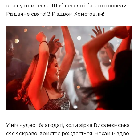
країну принесла! Щоб весело і багато провели
Різдвяне свято! З Різдвом Христовим!
У ніч чудес і благодаті, коли зірка Вифлеємська
сяє яскраво, Христос рождається. Нехай Різдво