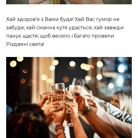
Хай здоров’я з Вами буде! Хай Вас гумор не
забуде, хай смачна кутя удасться, хай завжди
панує щастя, щоб весело і багато провели
Різдвяні свята!