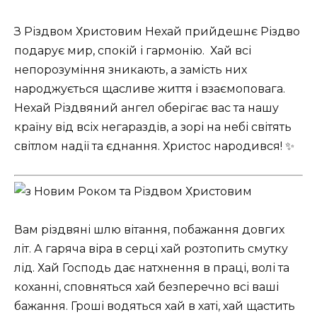
З Різдвом Христовим Нехай прийдешнє Різдво
подарує мир, спокій і гармонію. ️ Хай всі
непорозуміння зникають, а замість них
народжується щасливе життя і взаємоповага.
Нехай Різдвяний ангел оберігає вас та нашу
країну від всіх негараздів, а зорі на небі світять
світлом надії та єднання. Христос народився! ✨
Вам різдвяні шлю вітання, побажання довгих
літ. А гаряча віра в серці хай розтопить смутку
лід. Хай Господь дає натхнення в праці, волі та
коханні, сповняться хай безперечно всі ваші
бажання. Гроші водяться хай в хаті, хай щастить