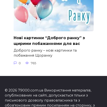
Нові картинки “Доброго ранку” з
щирими побажаннями для вас
Доброго ранку – нові картинки та
побажання Щоранку
0
765
© 2026 79000.com.ua Використання матеріалів,
опублікованих на сайті, допускається тільки з
письмового дозволу правовласника та з
обов'язковим прямим посиланням на сторінку, з