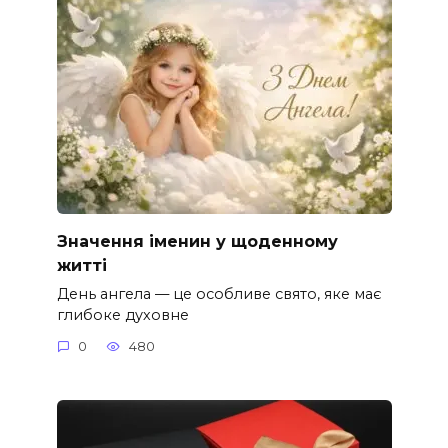
Значення іменин у щоденному
житті
День ангела — це особливе свято, яке має
глибоке духовне
0
480