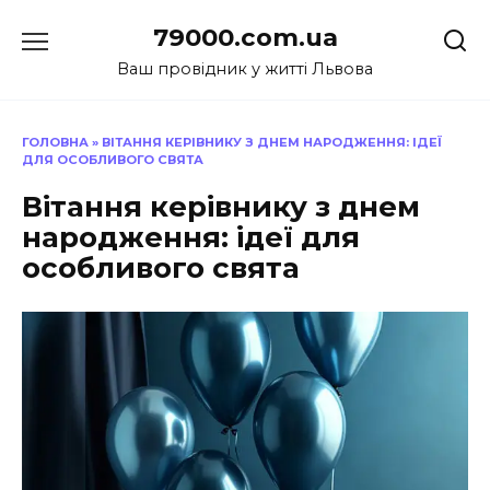
Перейти
79000.com.ua
до
вмісту
Ваш провідник у житті Львова
ГОЛОВНА
»
ВІТАННЯ КЕРІВНИКУ З ДНЕМ НАРОДЖЕННЯ: ІДЕЇ
ДЛЯ ОСОБЛИВОГО СВЯТА
Вітання керівнику з днем
народження: ідеї для
особливого свята