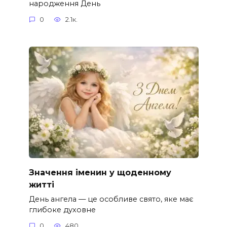
народження День
0
2.1к.
Значення іменин у щоденному
житті
День ангела — це особливе свято, яке має
глибоке духовне
0
480