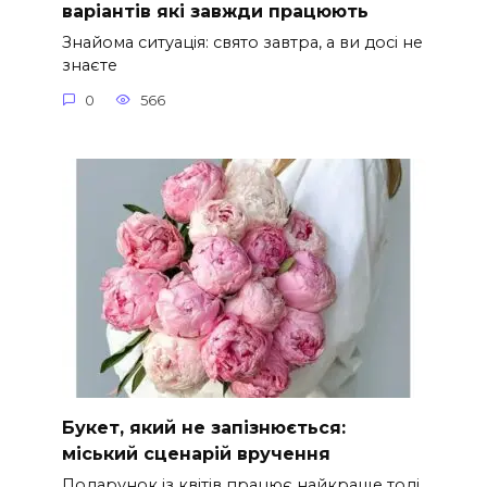
варіантів які завжди працюють
Знайома ситуація: свято завтра, а ви досі не
знаєте
0
566
Букет, який не запізнюється:
міський сценарій вручення
Подарунок із квітів працює найкраще тоді,