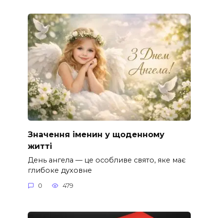
Значення іменин у щоденному
житті
День ангела — це особливе свято, яке має
глибоке духовне
0
479