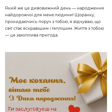
Який же це дивовижний день — народження
найдорожчої для мене людини! Щоранку,
прокидаючись поруч з тобою, я відчуваю, що
світ стає яскравішим і теплішим. Життя з тобою
— це захоплива пригода.