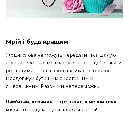
Мрій і будь кращим
Жодні слова не можуть передати, як я дякую
долі за тебе. Твої мрії вартують того, щоб ставати
реальними. Твоя любов надихає і окрилює. ️
Продовжуй бути цим енергійним и
дивовижним. Разом ми непереможні.
Пам’ятай, кохання — це шлях, а не кінцева
мета.
То ж йдемо цим шляхом разом!