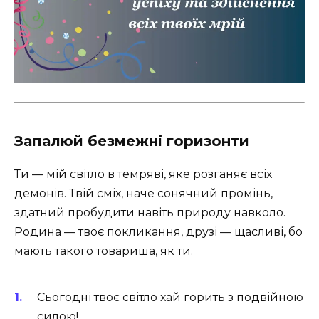
Запалюй безмежні горизонти
Ти — мій світло в темряві, яке розганяє всіх
демонів. Твій сміх, наче сонячний промінь,
здатний пробудити навіть природу навколо.
Родина — твоє покликання, друзі — щасливі, бо
мають такого товариша, як ти. ‍ ‍ ‍
Сьогодні твоє світло хай горить з подвійною
силою!