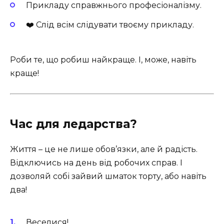
Прикладу справжнього професіоналізму.
❤️ Слід всім слідувати твоєму прикладу.
Роби те, що робиш найкраще. І, може, навіть
краще!
Час для ледарства?
Життя – це не лише обов’язки, але й радість.
Відключись на день від робочих справ. І
дозволяй собі зайвий шматок торту, або навіть
два!
Веселися!