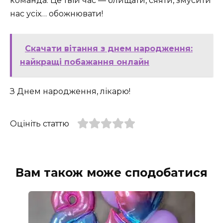
команда. Це твій час — блищати, сяяти, змусити
нас усіх… обожнювати!
Скачати вітання з днем народження:
найкращі побажання онлайн
З Днем народження, лікарю!
Оцініть статтю
Вам також може сподобатися