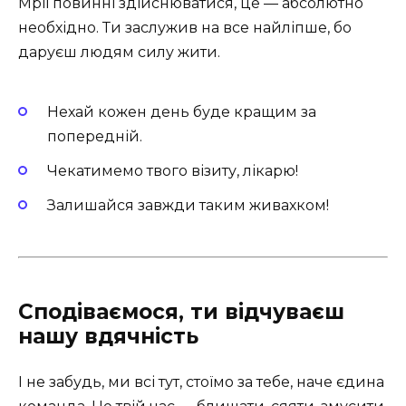
Мрії повинні здійснюватися, це — абсолютно
необхідно. Ти заслужив на все найліпше, бо
даруєш людям силу жити.
Нехай кожен день буде кращим за
попередній.
Чекатимемо твого візиту, лікарю!
Залишайся завжди таким живахком!
Сподіваємося, ти відчуваєш
нашу вдячність
І не забудь, ми всі тут, стоїмо за тебе, наче єдина