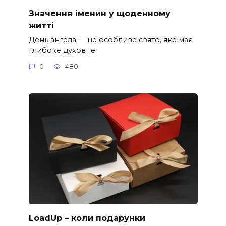
Значення іменин у щоденному
житті
День ангела — це особливе свято, яке має
глибоке духовне
0
480
LoadUp – коли подарунки