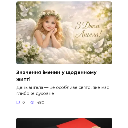
Значення іменин у щоденному
житті
День ангела — це особливе свято, яке має
глибоке духовне
0
480