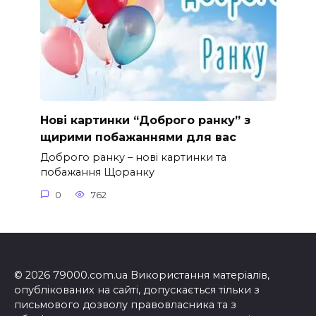
Нові картинки “Доброго ранку” з
щирими побажаннями для вас
Доброго ранку – нові картинки та
побажання Щоранку
0
762
© 2026 79000.com.ua Використання матеріалів,
опублікованих на сайті, допускається тільки з
письмового дозволу правовласника та з