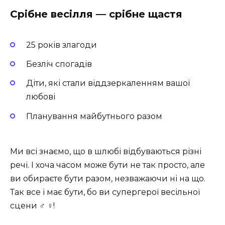
Срібне весілля — срібне щастя
25 років злагоди
Безліч спогадів
Діти, які стали віддзеркаленням вашої
любові ‍ ‍ ‍
Планування майбутнього разом
Ми всі знаємо, що в шлюбі відбуваються різні
речі. І хоча часом може бути не так просто, але
ви обираєте бути разом, незважаючи ні на що.
Так все і має бути, бо ви супергерої весільної
сцени ‍♂️ ‍♀️!