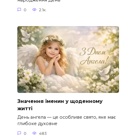
народження День
0
2.1к.
Значення іменин у щоденному
житті
День ангела — це особливе свято, яке має
глибоке духовне
0
483