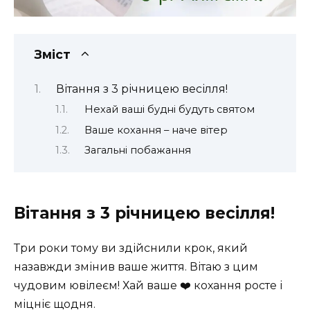
Зміст
Вітання з 3 річницею весілля!
Нехай ваші будні будуть святом
Ваше кохання – наче вітер
Загальні побажання
Вітання з 3 річницею весілля!
Три роки тому ви здійснили крок, який
назавжди змінив ваше життя. Вітаю з цим
чудовим ювілеєм! Хай ваше ❤️ кохання росте і
міцніє щодня.