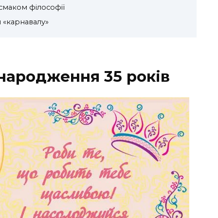
смаком філософії
 «карнавалу»
 народження 35 років