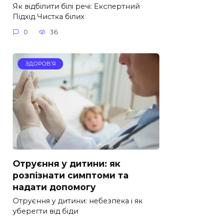
Як відбілити білі речі: Експертний
Підхід Чистка білих
0
36
ЗДОРОВ’Я
Отруєння у дитини: як
розпізнати симптоми та
надати допомогу
Отруєння у дитини: небезпека і як
уберегти від біди