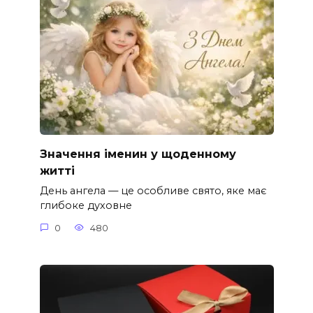
Значення іменин у щоденному
житті
День ангела — це особливе свято, яке має
глибоке духовне
0
480