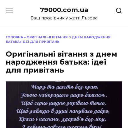
Перейти
79000.com.ua
до
вмісту
Ваш провідник у житті Львова
ГОЛОВНА
»
ОРИГІНАЛЬНІ ВІТАННЯ З ДНЕМ НАРОДЖЕННЯ
БАТЬКА: ІДЕЇ ДЛЯ ПРИВІТАНЬ
Оригінальні вітання з днем
народження батька: ідеї
для привітань