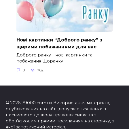
Нові картинки “Доброго ранку” з
щирими побажаннями для вас
Доброго ранку – нові картинки та
побажання Щоранку
0
762
© 2026 79000.com.ua Використання матеріалів,
опублікованих на сайті, допускається тільки з
письмового дозволу правовласника та з
обов'язковим прямим посиланням на сторінку, з
якої запозичений матеріал.