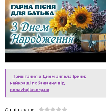
Привітання з Днем ангела Ірини:
найкращі побажання від
pobazhajko.org.ua
Оцініть статтю