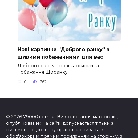
Нові картинки “Доброго ранку” з
щирими побажаннями для вас
Доброго ранку – нові картинки та
побажання Щоранку
0
762
© 2026 79000.com.ua Використання матеріалів,
опублікованих на сайті, допускається тільки з
письмового дозволу правовласника та з
обов'язковим прямим посиланням на сторінку, з