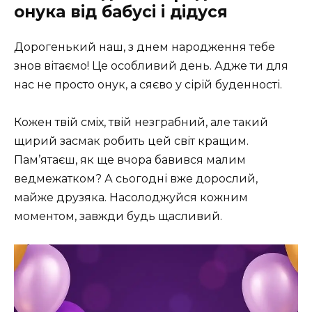
онука від бабусі і дідуся
Дорогенький наш, з днем народження тебе
знов вітаємо! Це особливий день. Адже ти для
нас не просто онук, а сяєво у сірій буденності.
Кожен твій смiх, твій незграбний, але такий
щирий засмак робить цей світ кращим.
Пам’ятаєш, як ще вчора бавився малим
ведмежатком? А сьогодні вже дорослий,
майже друзяка. Насолоджуйся кожним
моментом, завжди будь щасливий.