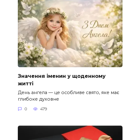
Значення іменин у щоденному
житті
День ангела — це особливе свято, яке має
глибоке духовне
0
479