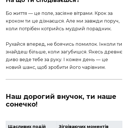
На що ти сподіваєшся?
Бо життя — це поле, засіяне вітрами. Крок за
кроком ти це дізнаєшся. Але ми завжди поруч,
коли потрібен котрийсь мудрий порадник.
Рухайся вперед, не боячись помилок. Інколи ти
знайдеш більше, коли загубишся. Якесь древнє
диво веде тебе за руку. І кожен день — це
новий шанс, щоб зробити його чарівним.
Наш дорогий внучок, ти наше
сонечко!
Щасливих подій
Зігріваючих моментів