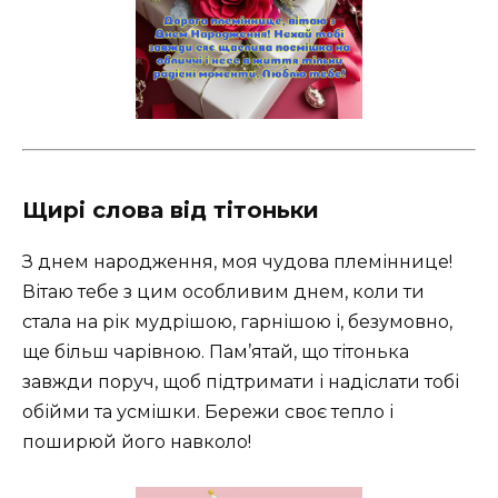
Щирі слова від тітоньки
З днем народження, моя чудова племіннице!
Вітаю тебе з цим особливим днем, коли ти
стала на рік мудрішою, гарнішою і, безумовно,
ще більш чарівною. Пам’ятай, що тітонька
завжди поруч, щоб підтримати і надіслати тобі
обійми та усмішки. Бережи своє тепло і
поширюй його навколо!