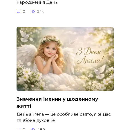
народження День
0
2.1к.
Значення іменин у щоденному
житті
День ангела — це особливе свято, яке має
глибоке духовне
0
480