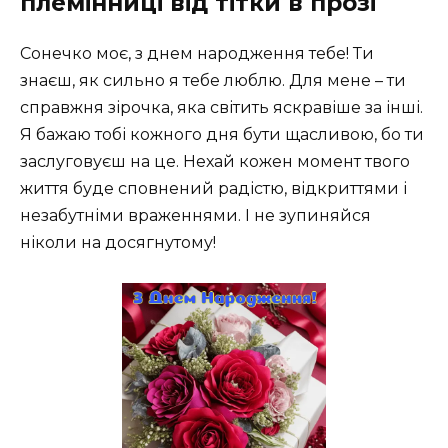
племінниці від тітки в прозі
Сонечко моє, з днем народження тебе! Ти
знаєш, як сильно я тебе люблю. Для мене – ти
справжня зірочка, яка світить яскравіше за інші.
Я бажаю тобі кожного дня бути щасливою, бо ти
заслуговуєш на це. Нехай кожен момент твого
життя буде сповнений радістю, відкриттями і
незабутніми враженнями. І не зупиняйся
ніколи на досягнутому!