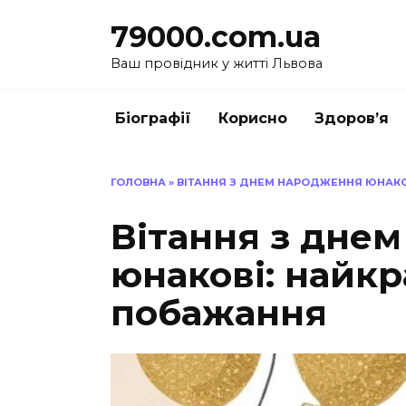
Перейти
79000.com.ua
до
вмісту
Ваш провідник у житті Львова
Біографії
Корисно
Здоров’я
ГОЛОВНА
»
ВІТАННЯ З ДНЕМ НАРОДЖЕННЯ ЮНАКОВ
Вітання з дне
юнакові: найкра
побажання