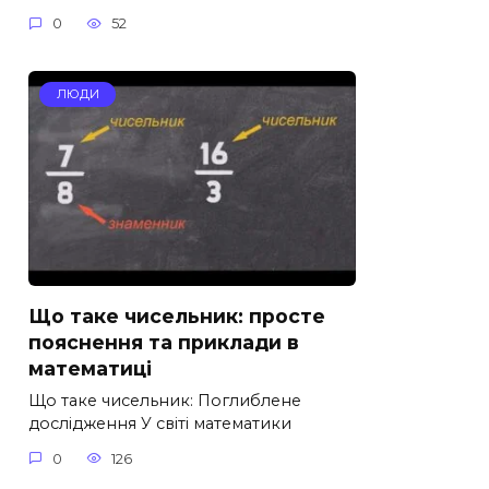
0
52
ЛЮДИ
Що таке чисельник: просте
пояснення та приклади в
математиці
Що таке чисельник: Поглиблене
дослідження У світі математики
0
126