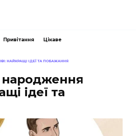
Привітання
Цікаве
І: НАЙКРАЩІ ІДЕЇ ТА ПОБАЖАННЯ
м народження
щі ідеї та