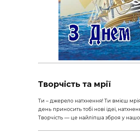
Творчість та мрії
Ти – джерело натхнення! Ти вмієш мріят
день приносить тобі нові ідеї, натхне
Творчість — це найліпша зброя у нашом