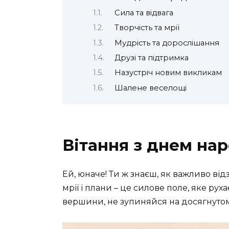
Сила та відвага
Творчість та мрії
Мудрість та дорослішання
Друзі та підтримка
Назустріч новим викликам
Шалене веселощі
Вітання з днем на
Ей, юначе! Ти ж знаєш, як важливо від
мрії і плани – це силове поле, яке рух
вершини, не зупиняйся на досягнуто