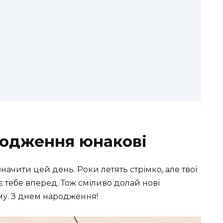
родження юнакові
значити цей день. Роки летять стрімко, але твої
ає тебе вперед. Тож сміливо долай нові
му. З днем народження!