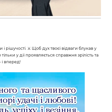
 рішучості. ⚔️ Щоб дух твоєї відваги блукав у
 тільки у дії проявляється справжня зрілість та
 і вперед!