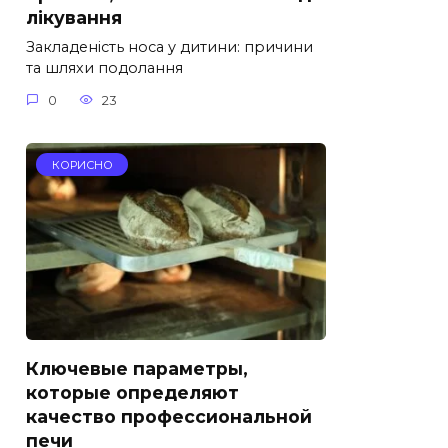
лікування
Закладеність носа у дитини: причини
та шляхи подолання
0
23
КОРИСНО
Ключевые параметры,
которые определяют
качество профессиональной
печи