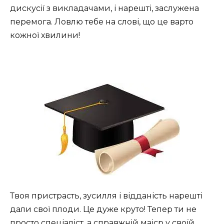
дискусії з викладачами, і нарешті, заслужена
перемога. Ловлю тебе на слові, що це варто
кожної хвилини!
Твоя пристрасть, зусилля і відданість нарешті
дали свої плоди. Це дуже круто! Тепер ти не
просто спеціаліст, а справжній маіср у своїй