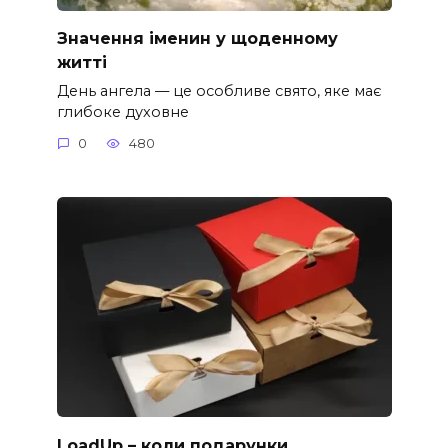
Значення іменин у щоденному
житті
День ангела — це особливе свято, яке має
глибоке духовне
0
480
LoadUp – коли подарунки