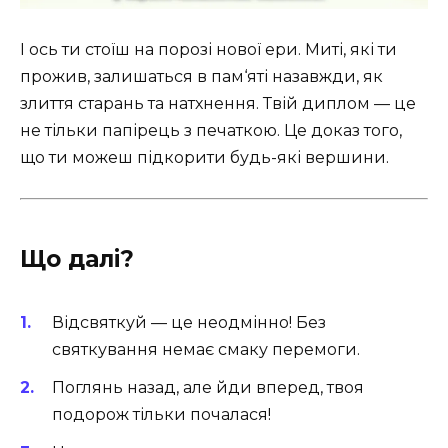
І ось ти стоїш на порозі нової ери. Миті, які ти
прожив, залишаться в пам‘яті назавжди, як
злиття старань та натхнення. Твій диплом — це
не тільки папірець з печаткою. Це доказ того,
що ти можеш підкорити будь-які вершини.
Що далі?
Відсвяткуй — це неодмінно! Без
святкування немає смаку перемоги.
Поглянь назад, але йди вперед, твоя
подорож тільки почалася!