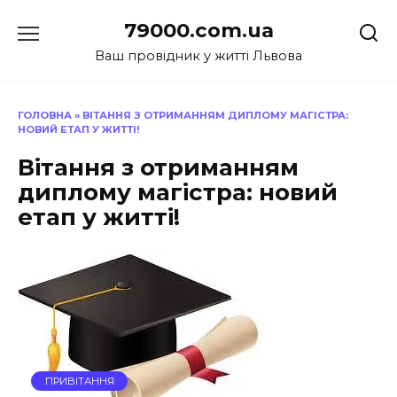
Перейти
79000.com.ua
до
вмісту
Ваш провідник у житті Львова
ГОЛОВНА
»
ВІТАННЯ З ОТРИМАННЯМ ДИПЛОМУ МАГІСТРА:
НОВИЙ ЕТАП У ЖИТТІ!
Вітання з отриманням
диплому магістра: новий
етап у житті!
ПРИВІТАННЯ