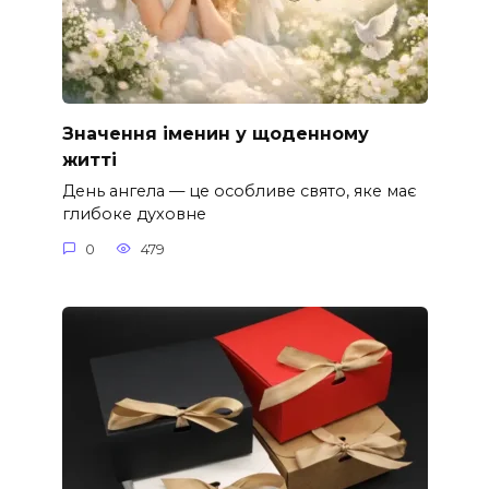
Значення іменин у щоденному
житті
День ангела — це особливе свято, яке має
глибоке духовне
0
479