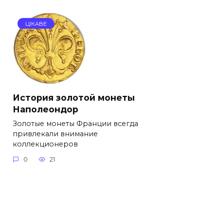
ЦІКАВЕ
История золотой монеты
Наполеондор
Золотые монеты Франции всегда
привлекали внимание
коллекционеров
0
21