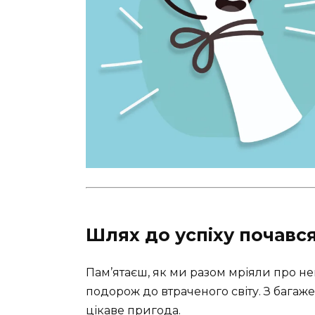
Шлях до успіху почавс
Пам’ятаєш, як ми разом мріяли про не
подорож до втраченого світу. З багаж
цікаве пригода.