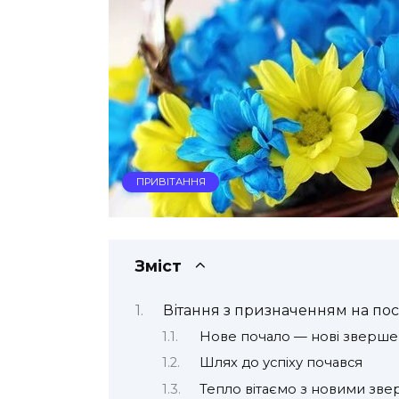
ПРИВІТАННЯ
Зміст
Вітання з призначенням на по
Нове почало — нові зверш
Шлях до успіху почався
Тепло вітаємо з новими зв