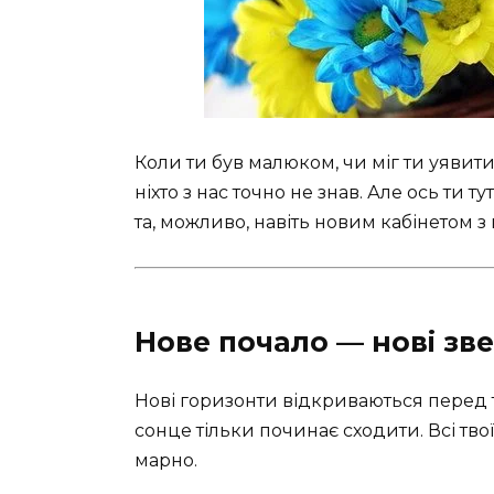
Коли ти був малюком, чи міг ти уявит
ніхто з нас точно не знав. Але ось т
та, можливо, навіть новим кабінетом з
Нове почало — нові з
Нові горизонти відкриваються перед 
сонце тільки починає сходити. Всі твої
марно.