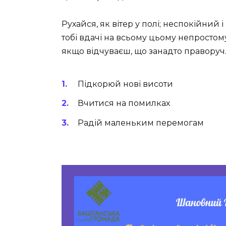
Рухайся, як вітер у полі; неспокійний
тобі вдачі на всьому цьому непростому
якщо відчуваєш, що занадто праворуч
Підкорюй нові висоти
Вчитися на помилках
Радій маленьким перемогам