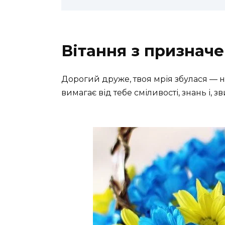
Вітання з признач
Дорогий друже, твоя мрія збулася — н
вимагає від тебе сміливості, знань і, з