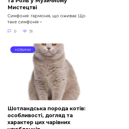
та Роль у Музичному
Мистецтві
Симфонія: гармонія, що оживає Що
таке симфонія –
0
51
НОВИНИ
Шотландська порода котів:
особливості, догляд та
характер цих чарівних
улюбленців