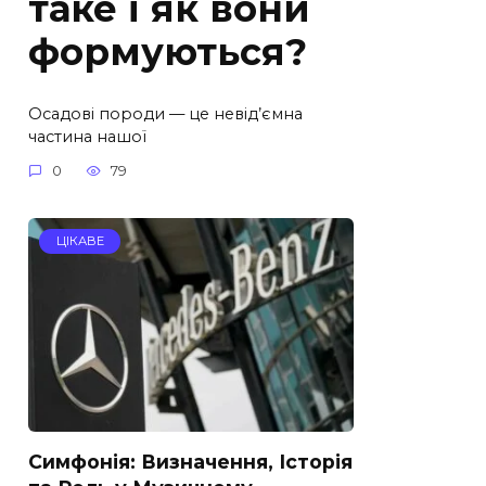
таке і як вони
формуються?
Осадові породи — це невід’ємна
частина нашої
0
79
ЦІКАВЕ
Симфонія: Визначення, Історія