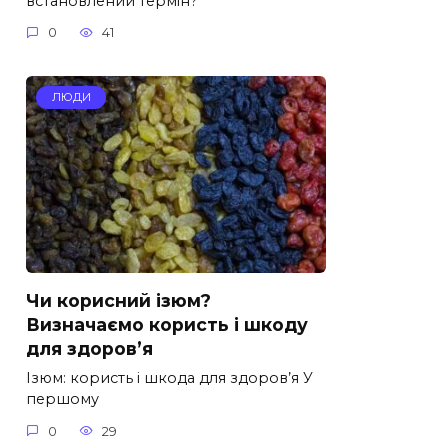
встановлений термін?
0
41
ЛЮДИ
Чи корисний ізюм?
Визначаємо користь і шкоду
для здоров’я
Ізюм: користь і шкода для здоров’я У
першому
0
29