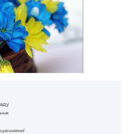
саду
ення
ершеннями!