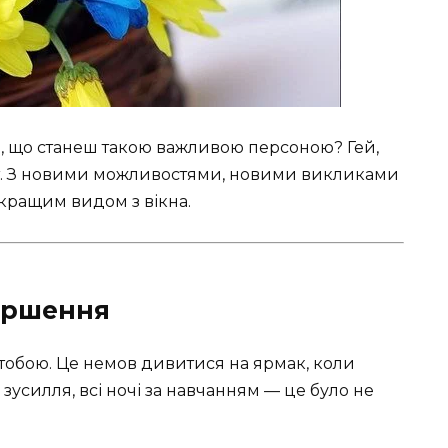
и, що станеш такою важливою персоною? Гей,
и тут. З новими можливостями, новими викликами
 кращим видом з вікна.
вершення
тобою. Це немов дивитися на ярмак, коли
 зусилля, всі ночі за навчанням — це було не