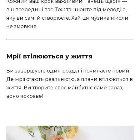
Кожний ваш крок важливий! Танець щастя —
він всередині вас. Тож танцюйте під мелодію,
яку ви самі й створюєте. Хай ця музика ніколи
не змовкне.
Мрії втілюються у життя
Ви завершуєте один розділ і починаєте новий.
Де мрії стають реальністю, а плани втілюються в
життя. Ви творите своє майбутнє саме зараз, і
воно яскраве!