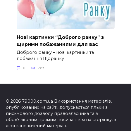
Нові картинки “Доброго ранку” з
щирими побажаннями для вас
Доброго ранку – нові картинки та
побажання Щоранку
0
767
© 2026 79000.com.ua Використання матеріалів,
опублікованих на сайті, допускається тільки з
письмового дозволу правовласника та з
обов'язковим прямим посиланням на сторінку, з
якої запозичений матеріал.