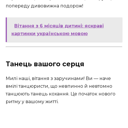
попереду дивовижна подорож!
Вітання з 6 місяців дитині: яскраві
картинки українською мовою
Танець вашого серця
Милі наші, вітання з заручинами! Ви — наче
вмілі танцюристи, що невпинно й невтомно
танцюють танець кохання. Це початок нового
ритму у вашому житті.